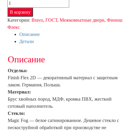
Количество
товара
В корзину
Гост-3Л-21
Категории:
Bravo
,
ГОСТ
,
Межкомнатные двери
,
Финиш
(БелДуб)
Флекс
/
Описание
Magic
Детали
Fog
Описание
Отделка:
Finish Flex 2D — декоративный материал с защитным
лаком. Германия, Польша.
Материал:
Брус хвойных пород, МДФ, кромка ПВХ, жесткий
сотовый наполнитель.
Стекло:
Magic Fog — белое сатинированное. Дешевое стекло с
пескоструйной обработкой при производстве не