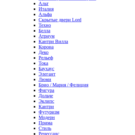
Альт
Италия
Альфа
Скрытые двери Lord
Техно
Белла
Атриум
Кантри Вилла
Корона
Деко
Рельеф
Тока
Баухаус
Элегант
Люми
Брио / Мария / Фелиция
Фигура
Дольче
Эклипс
Кантри
Футуризм
Модерн
Прима
Стиль
Ренессанс