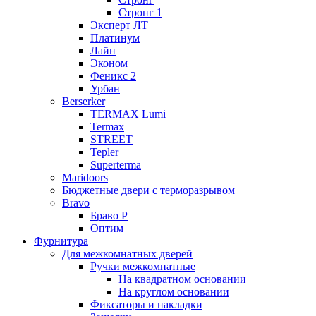
Стронг 1
Эксперт ЛТ
Платинум
Лайн
Эконом
Феникс 2
Урбан
Berserker
TERMAX Lumi
Termax
STREET
Tepler
Superterma
Maridoors
Бюджетные двери с терморазрывом
Bravo
Браво Р
Оптим
Фурнитура
Для межкомнатных дверей
Ручки межкомнатные
На квадратном основании
На круглом основании
Фиксаторы и накладки