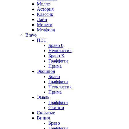
Молле
Астория
Классик
Лайн
Милети
Мелфорд
Bravo
ПЭТ
Браво 0
Неоклассик
Браво Х
Граффити
Прима
Экошпон
Браво
Граффити
Неоклассик
Прима
Эмаль
Граффити
Скинни
Скрытые
Винил
Браво
Граффити