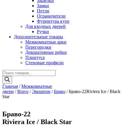
Защелки
Замки
Петли
Ограничители
Фурнитура купе
Для входных дверей
Ручки
Дополнительные товары
Межкомнатные арки
Перегородки
Декоративные рейки
Плинтуса
Стеновые профили
Поиск
товаров
Главная
/
Межкомнатные
двери
/
Bravo
/
Экошпон
/
Браво
/ Браво-22Riviera Ice / Black
Star
Браво-22
Riviera Ice / Black Star