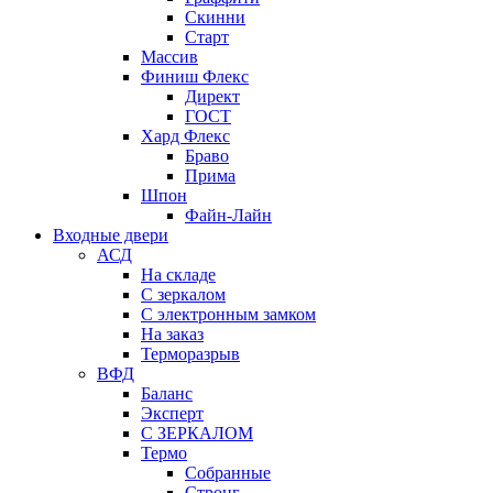
Скинни
Старт
Массив
Финиш Флекс
Директ
ГОСТ
Хард Флекс
Браво
Прима
Шпон
Файн-Лайн
Входные двери
АСД
На складе
С зеркалом
С электронным замком
На заказ
Терморазрыв
ВФД
Баланс
Эксперт
С ЗЕРКАЛОМ
Термо
Собранные
Стронг