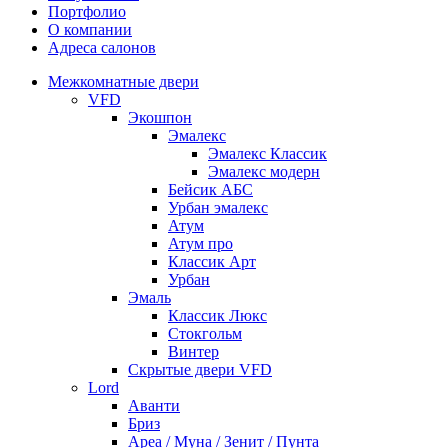
Портфолио
О компании
Адреса салонов
Межкомнатные двери
VFD
Экошпон
Эмалекс
Эмалекс Классик
Эмалекс модерн
Бейсик АБС
Урбан эмалекс
Атум
Атум про
Классик Арт
Урбан
Эмаль
Классик Люкс
Стокгольм
Винтер
Скрытые двери VFD
Lord
Аванти
Бриз
Ареа / Муна / Зенит / Пунта