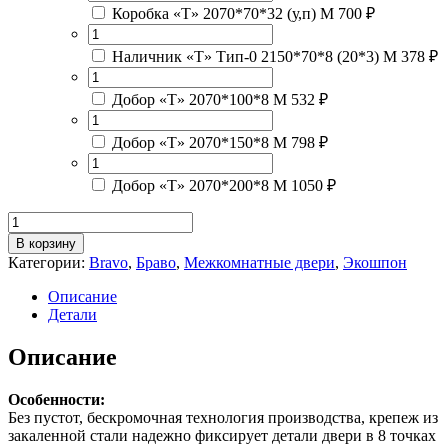
Коробка «Т» 2070*70*32 (у,п) М
700 ₽
Наличник «Т» Тип-0 2150*70*8 (20*3) М
378 ₽
Добор «Т» 2070*100*8 М
532 ₽
Добор «Т» 2070*150*8 М
798 ₽
Добор «Т» 2070*200*8 М
1050 ₽
Количество
товара
В корзину
Браво-22Riviera
Категории:
Bravo
,
Браво
,
Межкомнатные двери
,
Экошпон
Ice
/
Описание
Black
Детали
Star
Описание
Особенности:
Без пустот, бескромочная технология производства, крепеж из
закаленной стали надежно фиксирует детали двери в 8 точках