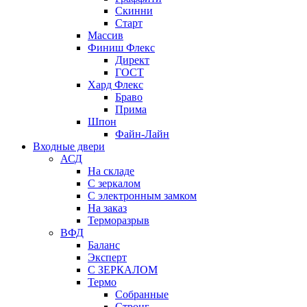
Скинни
Старт
Массив
Финиш Флекс
Директ
ГОСТ
Хард Флекс
Браво
Прима
Шпон
Файн-Лайн
Входные двери
АСД
На складе
С зеркалом
С электронным замком
На заказ
Терморазрыв
ВФД
Баланс
Эксперт
С ЗЕРКАЛОМ
Термо
Собранные
Стронг