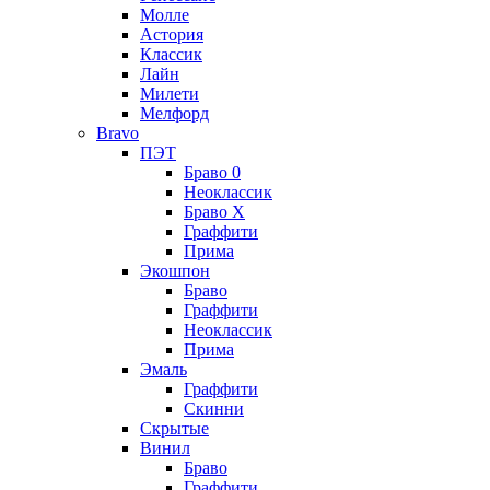
Молле
Астория
Классик
Лайн
Милети
Мелфорд
Bravo
ПЭТ
Браво 0
Неоклассик
Браво Х
Граффити
Прима
Экошпон
Браво
Граффити
Неоклассик
Прима
Эмаль
Граффити
Скинни
Скрытые
Винил
Браво
Граффити