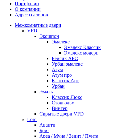
Портфолио
О компании
Адреса салонов
Межкомнатные двери
VFD
Экошпон
Эмалекс
Эмалекс Классик
Эмалекс модерн
Бейсик АБС
Урбан эмалекс
Атум
Атум про
Классик Арт
Урбан
Эмаль
Классик Люкс
Стокгольм
Винтер
Скрытые двери VFD
Lord
Аванти
Бриз
Ареа / Муна / Зенит / Пунта