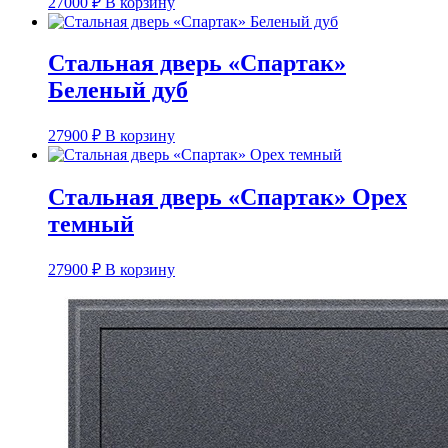
27000
₽
В корзину
Стальная дверь «Спартак»
Беленый дуб
27900
₽
В корзину
Стальная дверь «Спартак» Орех
темный
27900
₽
В корзину