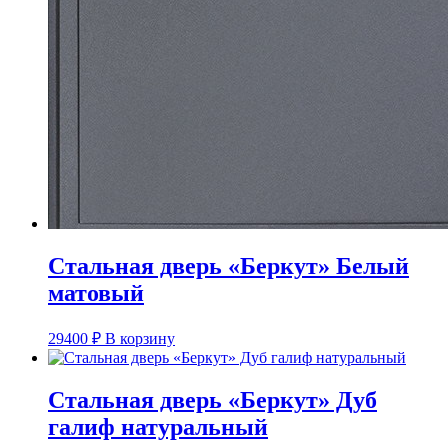
Стальная дверь «Беркут» Белый
матовый
29400
₽
В корзину
Стальная дверь «Беркут» Дуб
галиф натуральный