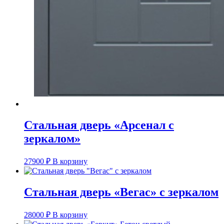
Стальная дверь «Арсенал с
зеркалом»
27900
₽
В корзину
Стальная дверь «Вегас» с зеркалом
28000
₽
В корзину