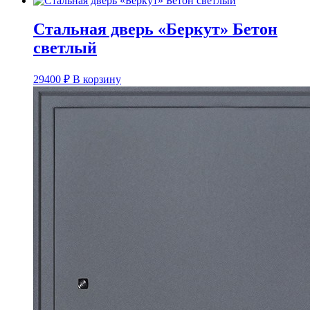
Стальная дверь «Беркут» Бетон
светлый
29400
₽
В корзину