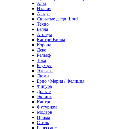
Альт
Италия
Альфа
Скрытые двери Lord
Техно
Белла
Атриум
Кантри Вилла
Корона
Деко
Рельеф
Тока
Баухаус
Элегант
Люми
Брио / Мария / Фелиция
Фигура
Дольче
Эклипс
Кантри
Футуризм
Модерн
Прима
Стиль
Ренессанс