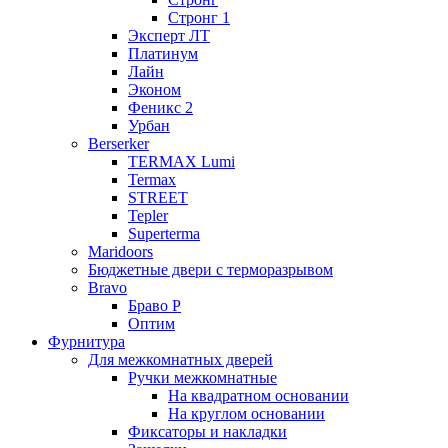
Стронг 1
Эксперт ЛТ
Платинум
Лайн
Эконом
Феникс 2
Урбан
Berserker
TERMAX Lumi
Termax
STREET
Tepler
Superterma
Maridoors
Бюджетные двери с терморазрывом
Bravo
Браво Р
Оптим
Фурнитура
Для межкомнатных дверей
Ручки межкомнатные
На квадратном основании
На круглом основании
Фиксаторы и накладки