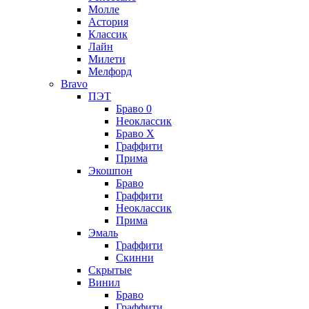
Молле
Астория
Классик
Лайн
Милети
Мелфорд
Bravo
ПЭТ
Браво 0
Неоклассик
Браво Х
Граффити
Прима
Экошпон
Браво
Граффити
Неоклассик
Прима
Эмаль
Граффити
Скинни
Скрытые
Винил
Браво
Граффити