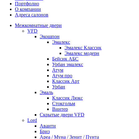
Портфолио
О компании
Адреса салонов
Межкомнатные двери
VFD
Экошпон
Эмалекс
Эмалекс Классик
Эмалекс модерн
Бейсик АБС
Урбан эмалекс
Атум
Атум про
Классик Арт
Урбан
Эмаль
Классик Люкс
Стокгольм
Винтер
Скрытые двери VFD
Lord
Аванти
Бриз
Ареа / Муна / Зенит / Пунта