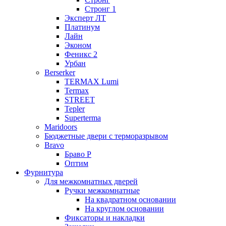
Стронг 1
Эксперт ЛТ
Платинум
Лайн
Эконом
Феникс 2
Урбан
Berserker
TERMAX Lumi
Termax
STREET
Tepler
Superterma
Maridoors
Бюджетные двери с терморазрывом
Bravo
Браво Р
Оптим
Фурнитура
Для межкомнатных дверей
Ручки межкомнатные
На квадратном основании
На круглом основании
Фиксаторы и накладки