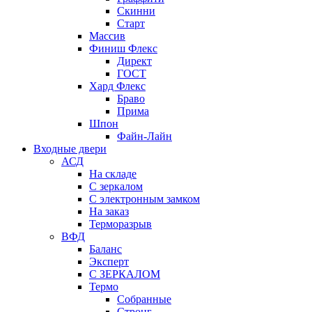
Скинни
Старт
Массив
Финиш Флекс
Директ
ГОСТ
Хард Флекс
Браво
Прима
Шпон
Файн-Лайн
Входные двери
АСД
На складе
С зеркалом
С электронным замком
На заказ
Терморазрыв
ВФД
Баланс
Эксперт
С ЗЕРКАЛОМ
Термо
Собранные
Стронг