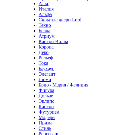
Альт
Италия
Альфа
Скрытые двери Lord
Техно
Белла
Атриум
Кантри Вилла
Корона
Деко
Рельеф
Тока
Баухаус
Элегант
Люми
Брио / Мария / Фелиция
Фигура
Дольче
Эклипс
Кантри
Футуризм
Модерн
Прима
Стиль
Ренессанс