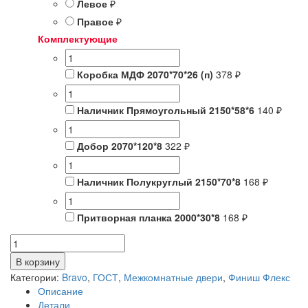
Левое
₽
Правое
₽
Комплектующие
Коробка МДФ 2070*70*26 (п)
378 ₽
Наличник Прямоугольный 2150*58*6
140 ₽
Добор 2070*120*8
322 ₽
Наличник Полукруглый 2150*70*8
168 ₽
Притворная планка 2000*30*8
168 ₽
Количество
товара
В корзину
Гост-3Л-23
Категории:
Bravo
,
ГОСТ
,
Межкомнатные двери
,
Финиш Флекс
(Белый)
Описание
/
Детали