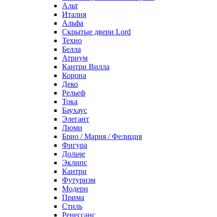
Альт
Италия
Альфа
Скрытые двери Lord
Техно
Белла
Атриум
Кантри Вилла
Корона
Деко
Рельеф
Тока
Баухаус
Элегант
Люми
Брио / Мария / Фелиция
Фигура
Дольче
Эклипс
Кантри
Футуризм
Модерн
Прима
Стиль
Ренессанс