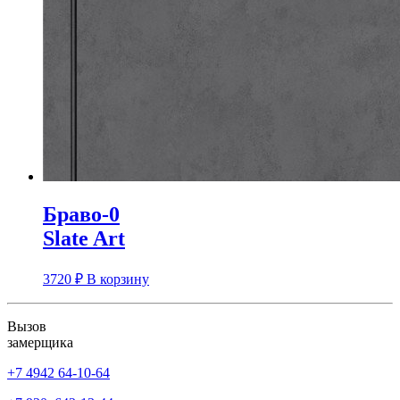
Браво-0
Slate Art
3720
₽
В корзину
Вызов
замерщика
+7 4942
64-10-64