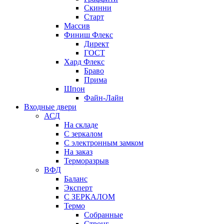
Скинни
Старт
Массив
Финиш Флекс
Директ
ГОСТ
Хард Флекс
Браво
Прима
Шпон
Файн-Лайн
Входные двери
АСД
На складе
С зеркалом
С электронным замком
На заказ
Терморазрыв
ВФД
Баланс
Эксперт
С ЗЕРКАЛОМ
Термо
Собранные
Стронг