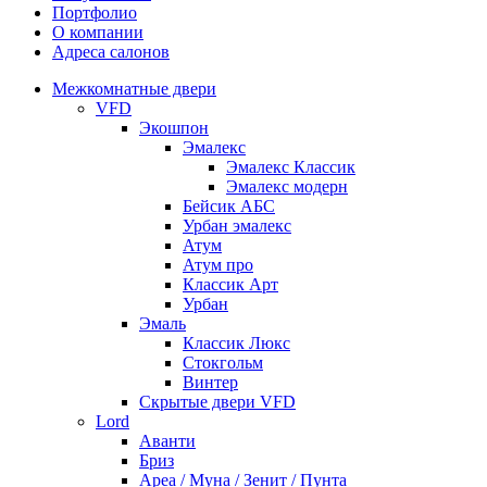
Портфолио
О компании
Адреса салонов
Межкомнатные двери
VFD
Экошпон
Эмалекс
Эмалекс Классик
Эмалекс модерн
Бейсик АБС
Урбан эмалекс
Атум
Атум про
Классик Арт
Урбан
Эмаль
Классик Люкс
Стокгольм
Винтер
Скрытые двери VFD
Lord
Аванти
Бриз
Ареа / Муна / Зенит / Пунта