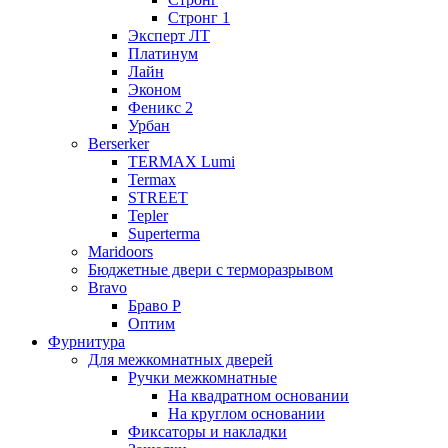
Стронг 1
Эксперт ЛТ
Платинум
Лайн
Эконом
Феникс 2
Урбан
Berserker
TERMAX Lumi
Termax
STREET
Tepler
Superterma
Maridoors
Бюджетные двери с терморазрывом
Bravo
Браво Р
Оптим
Фурнитура
Для межкомнатных дверей
Ручки межкомнатные
На квадратном основании
На круглом основании
Фиксаторы и накладки