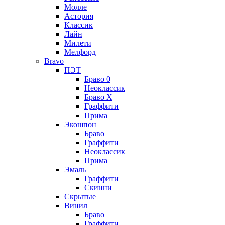
Молле
Астория
Классик
Лайн
Милети
Мелфорд
Bravo
ПЭТ
Браво 0
Неоклассик
Браво Х
Граффити
Прима
Экошпон
Браво
Граффити
Неоклассик
Прима
Эмаль
Граффити
Скинни
Скрытые
Винил
Браво
Граффити