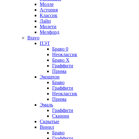
Молле
Астория
Классик
Лайн
Милети
Мелфорд
Bravo
ПЭТ
Браво 0
Неоклассик
Браво Х
Граффити
Прима
Экошпон
Браво
Граффити
Неоклассик
Прима
Эмаль
Граффити
Скинни
Скрытые
Винил
Браво
Граффити