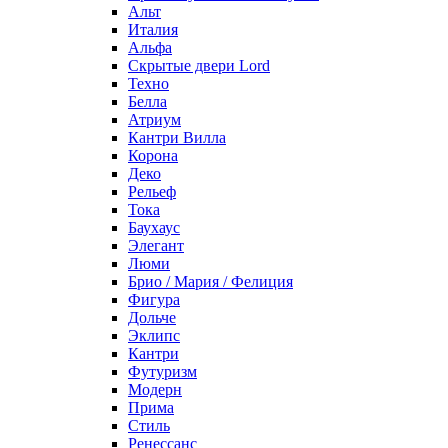
Альт
Италия
Альфа
Скрытые двери Lord
Техно
Белла
Атриум
Кантри Вилла
Корона
Деко
Рельеф
Тока
Баухаус
Элегант
Люми
Брио / Мария / Фелиция
Фигура
Дольче
Эклипс
Кантри
Футуризм
Модерн
Прима
Стиль
Ренессанс