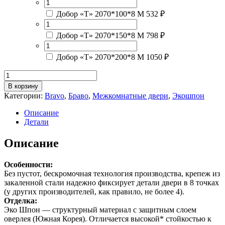
Добор «Т» 2070*100*8 М
532 ₽
Добор «Т» 2070*150*8 М
798 ₽
Добор «Т» 2070*200*8 М
1050 ₽
Количество
товара
В корзину
Браво-21Original
Категории:
Bravo
,
Браво
,
Межкомнатные двери
,
Экошпон
Oak
Описание
Детали
Описание
Особенности:
Без пустот, бескромочная технология производства, крепеж из
закаленной стали надежно фиксирует детали двери в 8 точках
(у других производителей, как правило, не более 4).
Отделка:
Эко Шпон — структурный материал с защитным слоем
оверлея (Южная Корея). Отличается высокой* стойкостью к