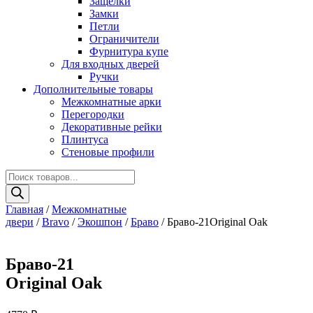
Защелки
Замки
Петли
Ограничители
Фурнитура купе
Для входных дверей
Ручки
Дополнительные товары
Межкомнатные арки
Перегородки
Декоративные рейки
Плинтуса
Стеновые профили
Поиск
товаров
Главная
/
Межкомнатные
двери
/
Bravo
/
Экошпон
/
Браво
/ Браво-21Original Oak
Браво-21
Original Oak