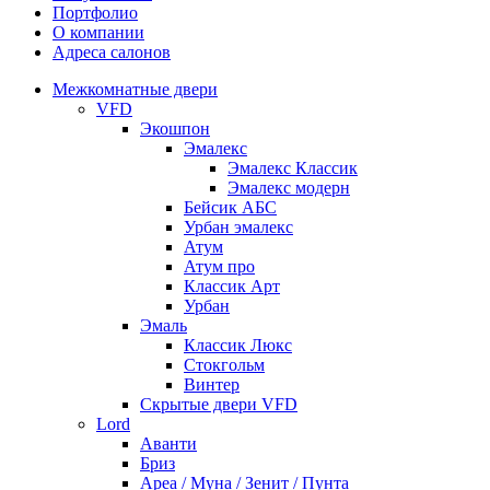
Портфолио
О компании
Адреса салонов
Межкомнатные двери
VFD
Экошпон
Эмалекс
Эмалекс Классик
Эмалекс модерн
Бейсик АБС
Урбан эмалекс
Атум
Атум про
Классик Арт
Урбан
Эмаль
Классик Люкс
Стокгольм
Винтер
Скрытые двери VFD
Lord
Аванти
Бриз
Ареа / Муна / Зенит / Пунта