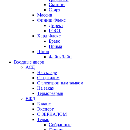
Скинни
Старт
Массив
Финиш Флекс
Директ
ГОСТ
Хард Флекс
Браво
Прима
Шпон
Файн-Лайн
Входные двери
АСД
На складе
С зеркалом
С электронным замком
На заказ
Терморазрыв
ВФД
Баланс
Эксперт
С ЗЕРКАЛОМ
Термо
Собранные
Стронг