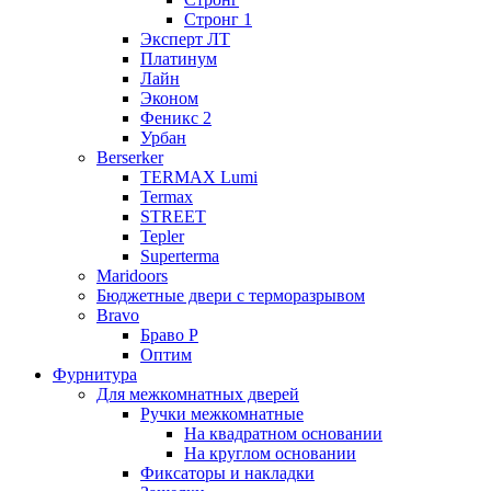
Стронг 1
Эксперт ЛТ
Платинум
Лайн
Эконом
Феникс 2
Урбан
Berserker
TERMAX Lumi
Termax
STREET
Tepler
Superterma
Maridoors
Бюджетные двери с терморазрывом
Bravo
Браво Р
Оптим
Фурнитура
Для межкомнатных дверей
Ручки межкомнатные
На квадратном основании
На круглом основании
Фиксаторы и накладки