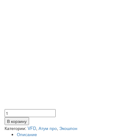
Количество
товара
В корзину
Атум
Категории:
VFD
,
Атум про
,
Экошпон
Про
Описание
26