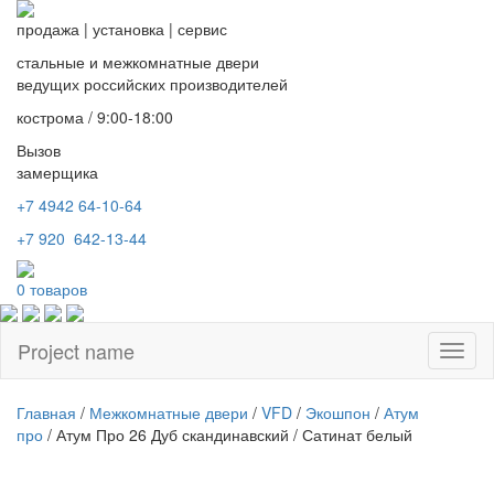
продажа
|
установка
|
сервис
стальные и межкомнатные двери
ведущих российских производителей
кострома / 9:00-18:00
Вызов
замерщика
+7 4942
64-10-64
+7
920 642-13-44
0
товаров
Project name
Toggl
naviga
Главная
/
Межкомнатные двери
/
VFD
/
Экошпон
/
Атум
про
/ Атум Про 26 Дуб скандинавский / Сатинат белый