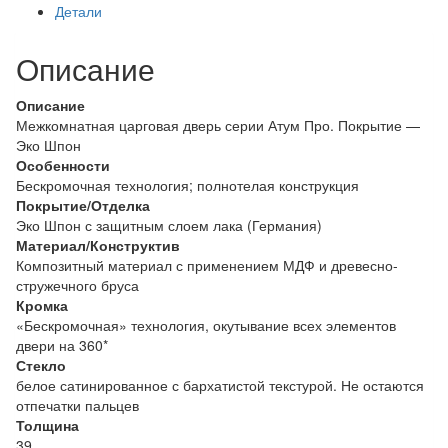
Детали
Дуб
скандинавский
Описание
/
Сатинат
белый
Описание
Межкомнатная царговая дверь серии Атум Про. Покрытие —
Эко Шпон
Особенности
Бескромочная технология; полнотелая конструкция
Покрытие/Отделка
Эко Шпон с защитным слоем лака (Германия)
Материал/Конструктив
Композитный материал с применением МДФ и древесно-
стружечного бруса
Кромка
«Бескромочная» технология, окутывание всех элементов
двери на 360*
Стекло
белое сатинированное с бархатистой текстурой. Не остаются
отпечатки пальцев
Толщина
39