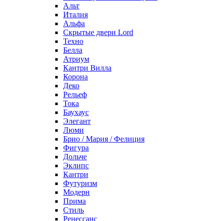
Альт
Италия
Альфа
Скрытые двери Lord
Техно
Белла
Атриум
Кантри Вилла
Корона
Деко
Рельеф
Тока
Баухаус
Элегант
Люми
Брио / Мария / Фелиция
Фигура
Дольче
Эклипс
Кантри
Футуризм
Модерн
Прима
Стиль
Ренессанс