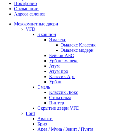
Портфолио
О компании
Адреса салонов
Межкомнатные двери
VFD
Экошпон
Эмалекс
Эмалекс Классик
Эмалекс модерн
Бейсик АБС
Урбан эмалекс
Атум
Атум про
Классик Арт
Урбан
Эмаль
Классик Люкс
Стокгольм
Винтер
Скрытые двери VFD
Lord
Аванти
Бриз
Ареа / Муна / Зенит / Пунта