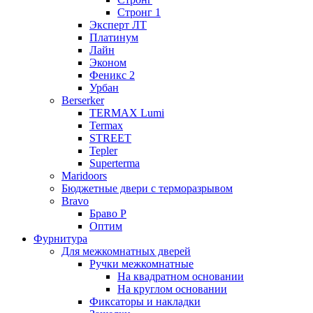
Стронг 1
Эксперт ЛТ
Платинум
Лайн
Эконом
Феникс 2
Урбан
Berserker
TERMAX Lumi
Termax
STREET
Tepler
Superterma
Maridoors
Бюджетные двери с терморазрывом
Bravo
Браво Р
Оптим
Фурнитура
Для межкомнатных дверей
Ручки межкомнатные
На квадратном основании
На круглом основании
Фиксаторы и накладки