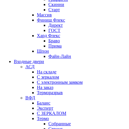
Скинни
Старт
Массив
Финиш Флекс
Директ
ГОСТ
Хард Флекс
Браво
Прима
Шпон
Файн-Лайн
Входные двери
АСД
На складе
С зеркалом
С электронным замком
На заказ
Терморазрыв
ВФД
Баланс
Эксперт
С ЗЕРКАЛОМ
Термо
Собранные
Стронг