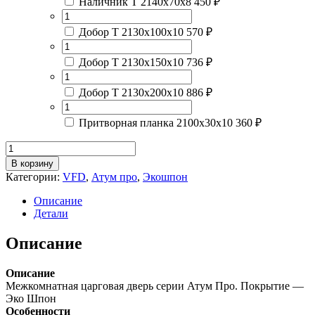
Наличник Т 2140х70х8
450 ₽
Добор Т 2130х100х10
570 ₽
Добор Т 2130х150х10
736 ₽
Добор Т 2130х200х10
886 ₽
Притворная планка 2100х30х10
360 ₽
Количество
товара
В корзину
Атум
Категории:
VFD
,
Атум про
,
Экошпон
Про
26
Описание
Дуб
Детали
коричневый
/
Описание
Сатинат
белый
Описание
Межкомнатная царговая дверь серии Атум Про. Покрытие —
Эко Шпон
Особенности