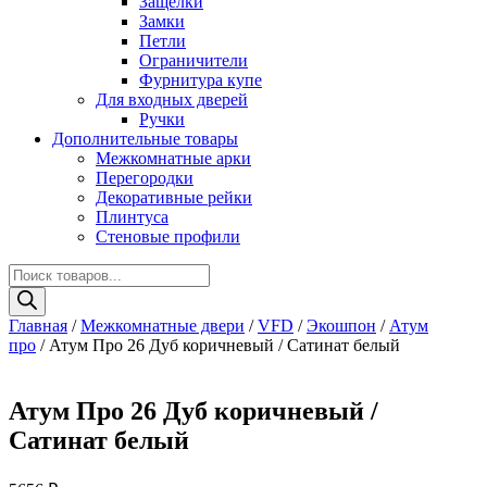
Защелки
Замки
Петли
Ограничители
Фурнитура купе
Для входных дверей
Ручки
Дополнительные товары
Межкомнатные арки
Перегородки
Декоративные рейки
Плинтуса
Стеновые профили
Поиск
товаров
Главная
/
Межкомнатные двери
/
VFD
/
Экошпон
/
Атум
про
/ Атум Про 26 Дуб коричневый / Сатинат белый
Атум Про 26 Дуб коричневый /
Сатинат белый