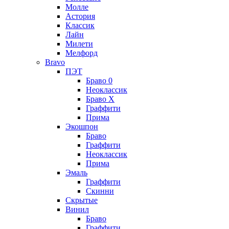
Молле
Астория
Классик
Лайн
Милети
Мелфорд
Bravo
ПЭТ
Браво 0
Неоклассик
Браво Х
Граффити
Прима
Экошпон
Браво
Граффити
Неоклассик
Прима
Эмаль
Граффити
Скинни
Скрытые
Винил
Браво
Граффити