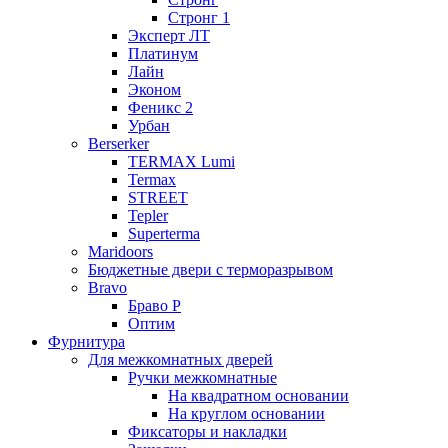
Стронг 1
Эксперт ЛТ
Платинум
Лайн
Эконом
Феникс 2
Урбан
Berserker
TERMAX Lumi
Termax
STREET
Tepler
Superterma
Maridoors
Бюджетные двери с терморазрывом
Bravo
Браво Р
Оптим
Фурнитура
Для межкомнатных дверей
Ручки межкомнатные
На квадратном основании
На круглом основании
Фиксаторы и накладки