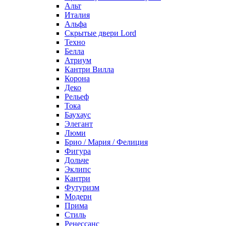
Альт
Италия
Альфа
Скрытые двери Lord
Техно
Белла
Атриум
Кантри Вилла
Корона
Деко
Рельеф
Тока
Баухаус
Элегант
Люми
Брио / Мария / Фелиция
Фигура
Дольче
Эклипс
Кантри
Футуризм
Модерн
Прима
Стиль
Ренессанс