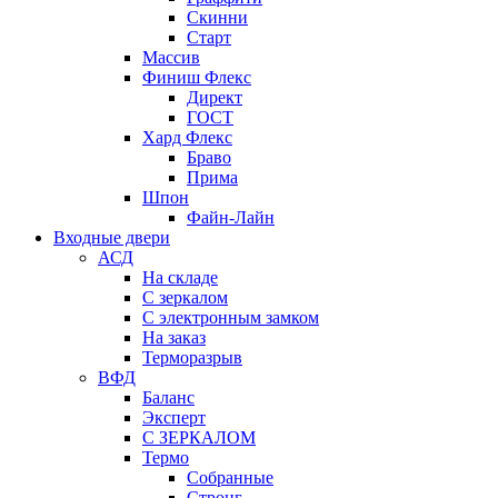
Скинни
Старт
Массив
Финиш Флекс
Директ
ГОСТ
Хард Флекс
Браво
Прима
Шпон
Файн-Лайн
Входные двери
АСД
На складе
С зеркалом
С электронным замком
На заказ
Терморазрыв
ВФД
Баланс
Эксперт
С ЗЕРКАЛОМ
Термо
Собранные
Стронг