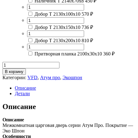
Наличник Т 2140х70х8
450 ₽
Добор Т 2130х100х10
570 ₽
Добор Т 2130х150х10
736 ₽
Добор Т 2130х200х10
810 ₽
Притворная планка 2100х30х10
360 ₽
Количество
товара
В корзину
Атум
Категории:
VFD
,
Атум про
,
Экошпон
Про
26
Описание
Дуб
Детали
скандинавский
/
Описание
Лакобель
черная
Описание
Межкомнатная царговая дверь серии Атум Про. Покрытие —
Эко Шпон
Особенности