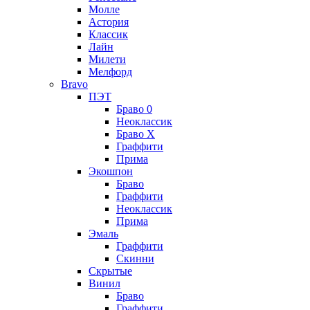
Молле
Астория
Классик
Лайн
Милети
Мелфорд
Bravo
ПЭТ
Браво 0
Неоклассик
Браво Х
Граффити
Прима
Экошпон
Браво
Граффити
Неоклассик
Прима
Эмаль
Граффити
Скинни
Скрытые
Винил
Браво
Граффити