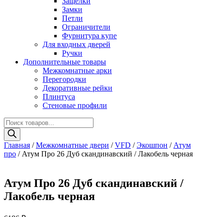
Защелки
Замки
Петли
Ограничители
Фурнитура купе
Для входных дверей
Ручки
Дополнительные товары
Межкомнатные арки
Перегородки
Декоративные рейки
Плинтуса
Стеновые профили
Поиск
товаров
Главная
/
Межкомнатные двери
/
VFD
/
Экошпон
/
Атум
про
/ Атум Про 26 Дуб скандинавский / Лакобель черная
Атум Про 26 Дуб скандинавский /
Лакобель черная