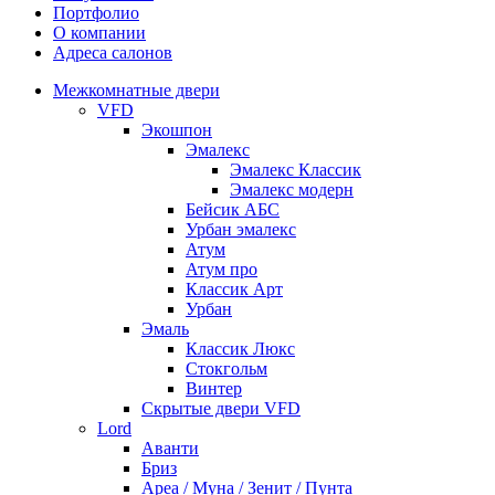
Портфолио
О компании
Адреса салонов
Межкомнатные двери
VFD
Экошпон
Эмалекс
Эмалекс Классик
Эмалекс модерн
Бейсик АБС
Урбан эмалекс
Атум
Атум про
Классик Арт
Урбан
Эмаль
Классик Люкс
Стокгольм
Винтер
Скрытые двери VFD
Lord
Аванти
Бриз
Ареа / Муна / Зенит / Пунта