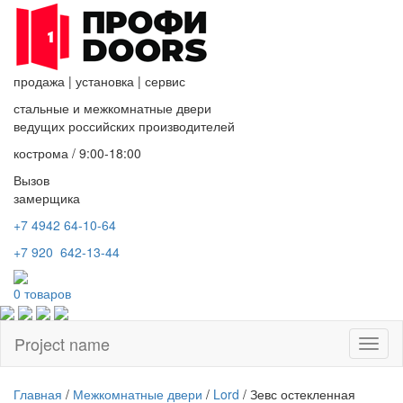
продажа
|
установка
|
сервис
стальные и межкомнатные двери
ведущих российских производителей
кострома / 9:00-18:00
Вызов
замерщика
+7 4942
64-10-64
+7
920 642-13-44
0
товаров
Project name
Toggl
naviga
Главная
/
Межкомнатные двери
/
Lord
/ Зевс остекленная