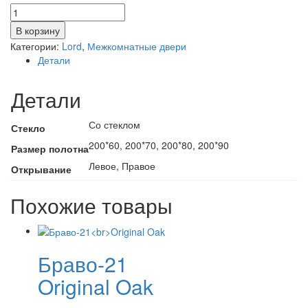
Количество
товара
В корзину
Зевс
Категории:
Lord
,
Межкомнатные двери
остекленная
Детали
Детали
Со стеклом
Стекло
200*60, 200*70, 200*80, 200*90
Размер полотна
Левое, Правое
Открывание
Похожие товары
Браво-21
Original Oak