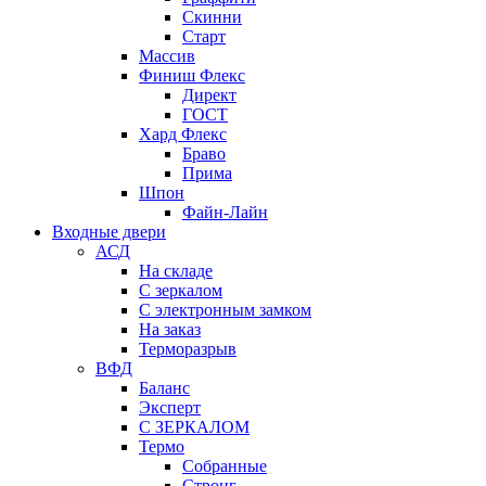
Скинни
Старт
Массив
Финиш Флекс
Директ
ГОСТ
Хард Флекс
Браво
Прима
Шпон
Файн-Лайн
Входные двери
АСД
На складе
С зеркалом
С электронным замком
На заказ
Терморазрыв
ВФД
Баланс
Эксперт
С ЗЕРКАЛОМ
Термо
Собранные
Стронг