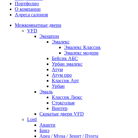
Портфолио
О компании
Адреса салонов
Межкомнатные двери
VFD
Экошпон
Эмалекс
Эмалекс Классик
Эмалекс модерн
Бейсик АБС
Урбан эмалекс
Атум
Атум про
Классик Арт
Урбан
Эмаль
Классик Люкс
Стокгольм
Винтер
Скрытые двери VFD
Lord
Аванти
Бриз
Ареа / Муна / Зенит / Пунта