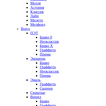
Молле
Астория
Классик
Лайн
Милети
Мелфорд
Bravo
ПЭТ
Браво 0
Неоклассик
Браво Х
Граффити
Прима
Экошпон
Браво
Граффити
Неоклассик
Прима
Эмаль
Граффити
Скинни
Скрытые
Винил
Браво
Граффити