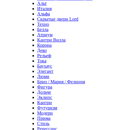
Альт
Италия
Альфа
Скрытые двери Lord
Техно
Белла
Атриум
Кантри Вилла
Корона
Деко
Рельеф
Тока
Баухаус
Элегант
Люми
Брио / Мария / Фелиция
Фигура
Дольче
Эклипс
Кантри
Футуризм
Модерн
Прима
Стиль
Ренессанс