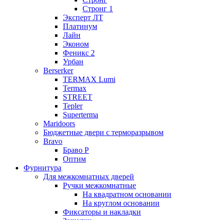
Стронг 1
Эксперт ЛТ
Платинум
Лайн
Эконом
Феникс 2
Урбан
Berserker
TERMAX Lumi
Termax
STREET
Tepler
Superterma
Maridoors
Бюджетные двери с терморазрывом
Bravo
Браво Р
Оптим
Фурнитура
Для межкомнатных дверей
Ручки межкомнатные
На квадратном основании
На круглом основании
Фиксаторы и накладки