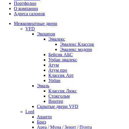
Портфолио
О компании
Адреса салонов
Межкомнатные двери
VFD
Экошпон
Эмалекс
Эмалекс Классик
Эмалекс модерн
Бейсик АБС
Урбан эмалекс
Атум
Атум про
Классик Арт
Урбан
Эмаль
Классик Люкс
Стокгольм
Винтер
Скрытые двери VFD
Lord
Аванти
Бриз
Ареа / Муна / Зенит / Пунта