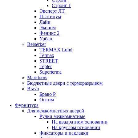
Стронг 1
Эксперт ЛТ
Платинум
Лайн
Эконом
Феникс 2
Урбан
Berserker
TERMAX Lumi
Termax
STREET
Tepler
Superterma
Maridoors
Бюджетные двери с терморазрывом
Bravo
Браво Р
Оптим
Фурнитура
Для межкомнатных дверей
Ручки межкомнатные
На квадратном основании
На круглом основании
Фиксаторы и накладки