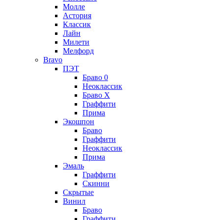
Молле
Астория
Классик
Лайн
Милети
Мелфорд
Bravo
ПЭТ
Браво 0
Неоклассик
Браво Х
Граффити
Прима
Экошпон
Браво
Граффити
Неоклассик
Прима
Эмаль
Граффити
Скинни
Скрытые
Винил
Браво
Граффити