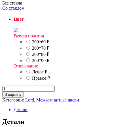
Без стекла
Со стеклом
Цвет
Размер полотна
200*60
₽
200*70
₽
200*80
₽
200*90
₽
Открывание
Левое
₽
Правое
₽
Количество
товара
В корзину
Таскания
Категории:
Lord
,
Межкомнатные двери
глухая
Детали
Детали