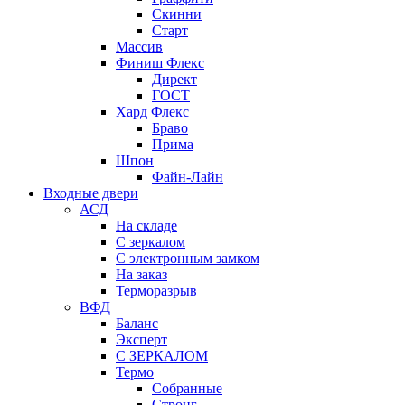
Скинни
Старт
Массив
Финиш Флекс
Директ
ГОСТ
Хард Флекс
Браво
Прима
Шпон
Файн-Лайн
Входные двери
АСД
На складе
С зеркалом
С электронным замком
На заказ
Терморазрыв
ВФД
Баланс
Эксперт
С ЗЕРКАЛОМ
Термо
Собранные
Стронг