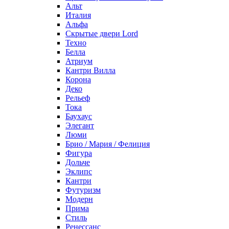
Альт
Италия
Альфа
Скрытые двери Lord
Техно
Белла
Атриум
Кантри Вилла
Корона
Деко
Рельеф
Тока
Баухаус
Элегант
Люми
Брио / Мария / Фелиция
Фигура
Дольче
Эклипс
Кантри
Футуризм
Модерн
Прима
Стиль
Ренессанс