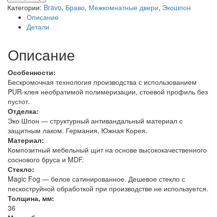
Браво-22
Категории:
Bravo
,
Браво
,
Межкомнатные двери
,
Экошпон
Cappuccino
Описание
Melinga
Детали
/
Magic
Описание
Fog
Особенности:
Бескромочная технология производства с использованием
PUR-клея необратимой полимеризации, стоевой профиль без
пустот.
Отделка:
Эко Шпон — структурный антивандальный материал с
защитным лаком. Германия, Южная Корея.
Материал:
Композитный мебельный щит на основе высококачественного
соснового бруса и MDF.
Стекло:
Magic Fog — белое сатинированное. Дешевое стекло с
пескоструйной обработкой при производстве не используется.
Толщина, мм:
36