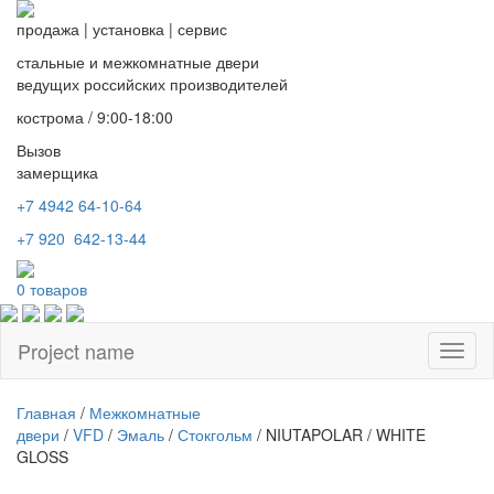
продажа
|
установка
|
сервис
стальные и межкомнатные двери
ведущих российских производителей
кострома / 9:00-18:00
Вызов
замерщика
+7 4942
64-10-64
+7
920 642-13-44
0
товаров
Project name
Toggl
naviga
Главная
/
Межкомнатные
двери
/
VFD
/
Эмаль
/
Стокгольм
/ NIUTAPOLAR / WHITE
GLOSS