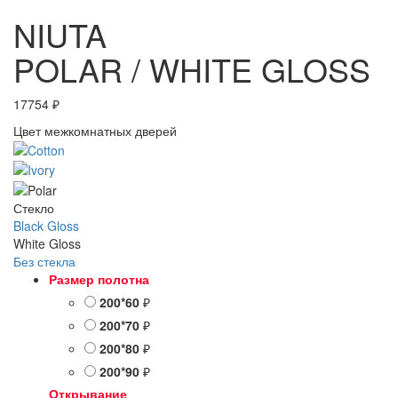
NIUTA
POLAR / WHITE GLOSS
17754
₽
Цвет межкомнатных дверей
Стекло
Black Gloss
White Gloss
Без стекла
Размер полотна
200*60
₽
200*70
₽
200*80
₽
200*90
₽
Открывание