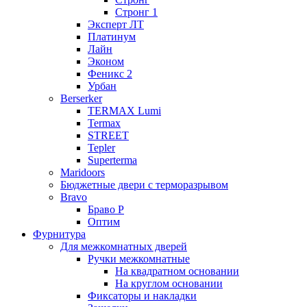
Стронг 1
Эксперт ЛТ
Платинум
Лайн
Эконом
Феникс 2
Урбан
Berserker
TERMAX Lumi
Termax
STREET
Tepler
Superterma
Maridoors
Бюджетные двери с терморазрывом
Bravo
Браво Р
Оптим
Фурнитура
Для межкомнатных дверей
Ручки межкомнатные
На квадратном основании
На круглом основании
Фиксаторы и накладки