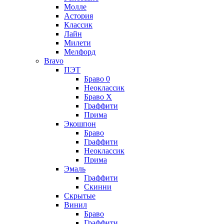
Молле
Астория
Классик
Лайн
Милети
Мелфорд
Bravo
ПЭТ
Браво 0
Неоклассик
Браво Х
Граффити
Прима
Экошпон
Браво
Граффити
Неоклассик
Прима
Эмаль
Граффити
Скинни
Скрытые
Винил
Браво
Граффити