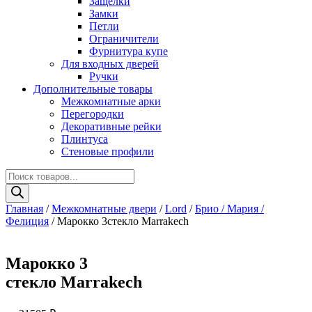
Защелки
Замки
Петли
Ограничители
Фурнитура купе
Для входных дверей
Ручки
Дополнительные товары
Межкомнатные арки
Перегородки
Декоративные рейки
Плинтуса
Стеновые профили
Поиск
товаров
Главная
/
Межкомнатные двери
/
Lord
/
Брио / Мария /
Фелиция
/ Марокко 3стекло Marrakech
Марокко 3
стекло Marrakech