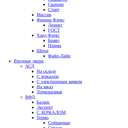
Скинни
Старт
Массив
Финиш Флекс
Директ
ГОСТ
Хард Флекс
Браво
Прима
Шпон
Файн-Лайн
Входные двери
АСД
На складе
С зеркалом
С электронным замком
На заказ
Терморазрыв
ВФД
Баланс
Эксперт
С ЗЕРКАЛОМ
Термо
Собранные
Стронг