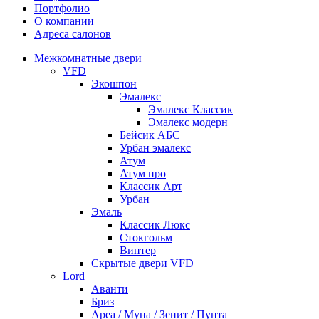
Портфолио
О компании
Адреса салонов
Межкомнатные двери
VFD
Экошпон
Эмалекс
Эмалекс Классик
Эмалекс модерн
Бейсик АБС
Урбан эмалекс
Атум
Атум про
Классик Арт
Урбан
Эмаль
Классик Люкс
Стокгольм
Винтер
Скрытые двери VFD
Lord
Аванти
Бриз
Ареа / Муна / Зенит / Пунта