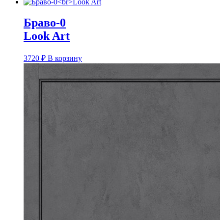
Браво-0
Look Art
3720
₽
В корзину