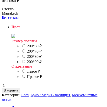
от
21505
₽
Стекло
Marrakech
Без стекла
Цвет
Размер полотна
200*60
₽
200*70
₽
200*80
₽
200*90
₽
Открывание
Левое
₽
Правое
₽
Количество
товара
В корзину
Марокко
Категории:
Lord
,
Брио / Мария / Фелиция
,
Межкомнатные
3стекло
двери
Marrakech