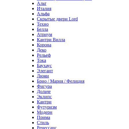
Альт
Италия
Альфа
Скрытые двери Lord
Техно
Белла
Атриум
Кантри Вилла
Корона
Деко
Рельеф
Тока
Баухаус
Элегант
Люми
Брио / Мария / Фелиция
Фигура
Дольче
Эклипс
Кантри
Футуризм
Модерн
Прима
Стиль
Ренессанс