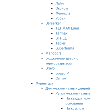
Лайн
Эконом
Феникс 2
Урбан
Berserker
TERMAX Lumi
Termax
STREET
Tepler
Superterma
Maridoors
Бюджетные двери с
терморазрывом
Bravo
Браво Р
Оптим
Фурнитура
Для межкомнатных дверей
Ручки межкомнатные
На квадратном
основании
На круглом