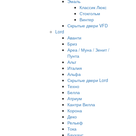
Эмаль
Классик Люкс
Стокгольм
Винтер
Скрытые двери VFD
Lord
Аванти
Бриз
Ареа / Муна / Зенит /
Пунта
Альт
Италия
Альфа
Скрытые двери Lord
Техно
Белла
Атриум
Кантри Вилла
Корона
Деко
Рельеф
Тока
Баухаус