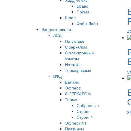
Хард Флекс
Браво
Прима
R
Шпон
Файн-Лайн
Входные двери
4
АСД
На складе
С зеркалом
С электронным
замком
На заказ
Терморазрыв
3
ВФД
Баланс
Эксперт
С ЗЕРКАЛОМ
Термо
Собранные
Стронг
3
Стронг 1
Эксперт ЛТ
Платинум