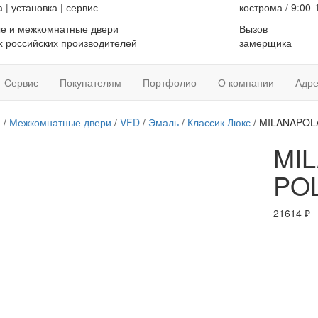
а
|
установка
|
сервис
кострома / 9:00-
е и межкомнатные двери
Вызов
 российских производителей
замерщика
Сервис
Покупателям
Портфолио
О компании
Адре
я
/
Межкомнатные двери
/
VFD
/
Эмаль
/
Классик Люкс
/ MILANAPOL
MI
PO
21614
₽