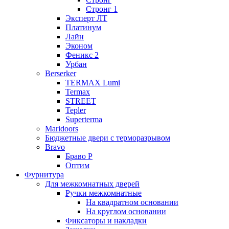
Стронг 1
Эксперт ЛТ
Платинум
Лайн
Эконом
Феникс 2
Урбан
Berserker
TERMAX Lumi
Termax
STREET
Tepler
Superterma
Maridoors
Бюджетные двери с терморазрывом
Bravo
Браво Р
Оптим
Фурнитура
Для межкомнатных дверей
Ручки межкомнатные
На квадратном основании
На круглом основании
Фиксаторы и накладки