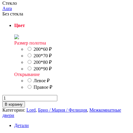
Стекло
Aura
Без стекла
Цвет
Размер полотна
200*60
₽
200*70
₽
200*80
₽
200*90
₽
Открывание
Левое
₽
Правое
₽
Количество
товара
В корзину
Мия
Категории:
Lord
,
Брио / Мария / Фелиция
,
Межкомнатные
Мария
двери
3
Детали