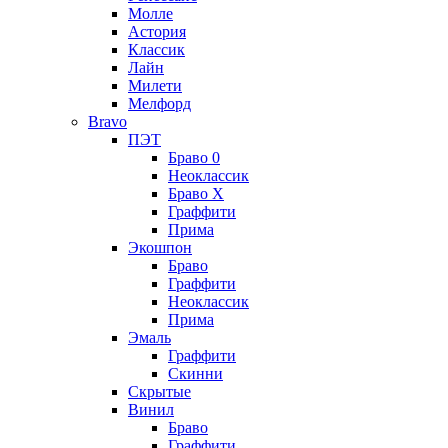
Молле
Астория
Классик
Лайн
Милети
Мелфорд
Bravo
ПЭТ
Браво 0
Неоклассик
Браво Х
Граффити
Прима
Экошпон
Браво
Граффити
Неоклассик
Прима
Эмаль
Граффити
Скинни
Скрытые
Винил
Браво
Граффити