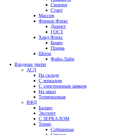
Скинни
Старт
Массив
Финиш Флекс
Директ
ГОСТ
Хард Флекс
Браво
Прима
Шпон
Файн-Лайн
Входные двери
АСД
На складе
С зеркалом
С электронным замком
На заказ
Терморазрыв
ВФД
Баланс
Эксперт
С ЗЕРКАЛОМ
Термо
Собранные
Стронг