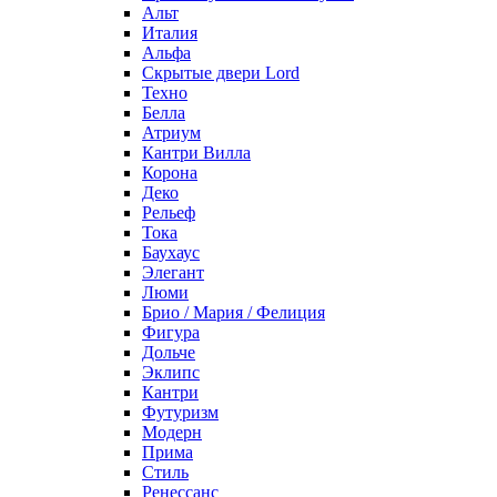
Альт
Италия
Альфа
Скрытые двери Lord
Техно
Белла
Атриум
Кантри Вилла
Корона
Деко
Рельеф
Тока
Баухаус
Элегант
Люми
Брио / Мария / Фелиция
Фигура
Дольче
Эклипс
Кантри
Футуризм
Модерн
Прима
Стиль
Ренессанс