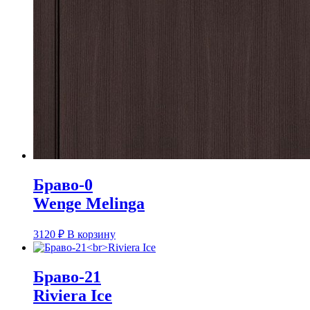
Браво-0
Wenge Melinga
3120
₽
В корзину
Браво-21
Riviera Ice