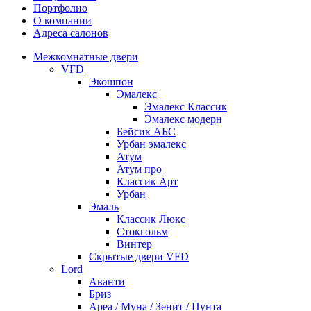
Портфолио
О компании
Адреса салонов
Межкомнатные двери
VFD
Экошпон
Эмалекс
Эмалекс Классик
Эмалекс модерн
Бейсик АБС
Урбан эмалекс
Атум
Атум про
Классик Арт
Урбан
Эмаль
Классик Люкс
Стокгольм
Винтер
Скрытые двери VFD
Lord
Аванти
Бриз
Ареа / Муна / Зенит / Пунта