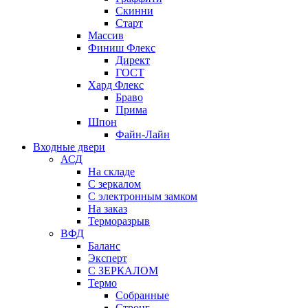
Скинни
Старт
Массив
Финиш Флекс
Директ
ГОСТ
Хард Флекс
Браво
Прима
Шпон
Файн-Лайн
Входные двери
АСД
На складе
С зеркалом
С электронным замком
На заказ
Терморазрыв
ВФД
Баланс
Эксперт
С ЗЕРКАЛОМ
Термо
Собранные
Стронг