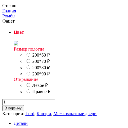
Стекло
Грация
Ромбы
Фацет
Цвет
Размер полотна
200*60
₽
200*70
₽
200*80
₽
200*90
₽
Открывание
Левое
₽
Правое
₽
Количество
товара
В корзину
Кантри
Категории:
Lord
,
Кантри
,
Межкомнатные двери
8Стекло
Фацет
Детали