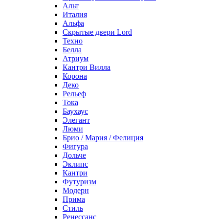
Альт
Италия
Альфа
Скрытые двери Lord
Техно
Белла
Атриум
Кантри Вилла
Корона
Деко
Рельеф
Тока
Баухаус
Элегант
Люми
Брио / Мария / Фелиция
Фигура
Дольче
Эклипс
Кантри
Футуризм
Модерн
Прима
Стиль
Ренессанс