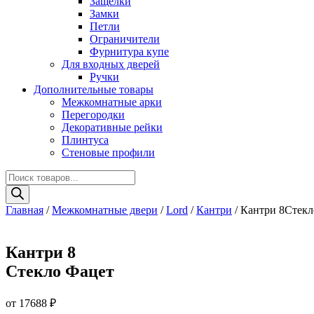
Защелки
Замки
Петли
Ограничители
Фурнитура купе
Для входных дверей
Ручки
Дополнительные товары
Межкомнатные арки
Перегородки
Декоративные рейки
Плинтуса
Стеновые профили
Поиск
товаров
Главная
/
Межкомнатные двери
/
Lord
/
Кантри
/ Кантри 8Стекл
Кантри 8
Стекло Фацет
от
17688
₽