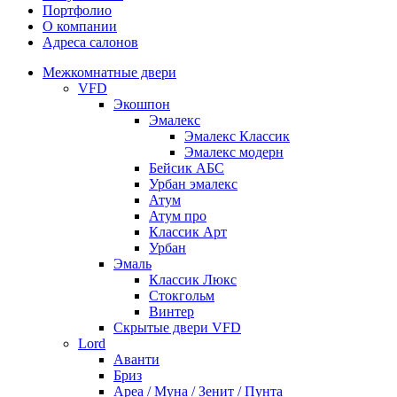
Портфолио
О компании
Адреса салонов
Межкомнатные двери
VFD
Экошпон
Эмалекс
Эмалекс Классик
Эмалекс модерн
Бейсик АБС
Урбан эмалекс
Атум
Атум про
Классик Арт
Урбан
Эмаль
Классик Люкс
Стокгольм
Винтер
Скрытые двери VFD
Lord
Аванти
Бриз
Ареа / Муна / Зенит / Пунта