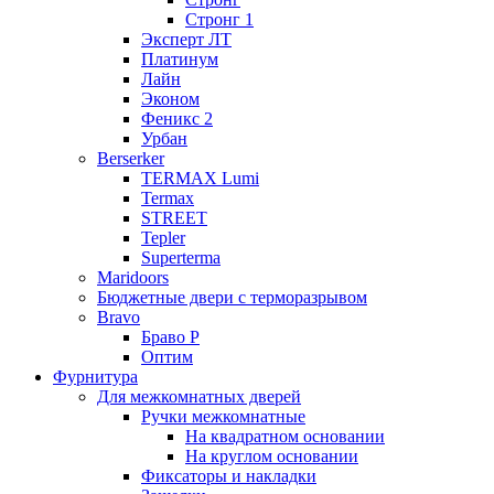
Стронг 1
Эксперт ЛТ
Платинум
Лайн
Эконом
Феникс 2
Урбан
Berserker
TERMAX Lumi
Termax
STREET
Tepler
Superterma
Maridoors
Бюджетные двери с терморазрывом
Bravo
Браво Р
Оптим
Фурнитура
Для межкомнатных дверей
Ручки межкомнатные
На квадратном основании
На круглом основании
Фиксаторы и накладки