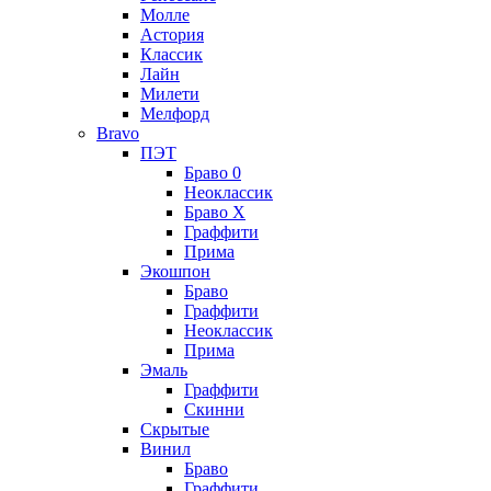
Молле
Астория
Классик
Лайн
Милети
Мелфорд
Bravo
ПЭТ
Браво 0
Неоклассик
Браво Х
Граффити
Прима
Экошпон
Браво
Граффити
Неоклассик
Прима
Эмаль
Граффити
Скинни
Скрытые
Винил
Браво
Граффити