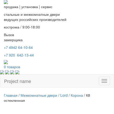
продажа
|
установка
|
сервис
стальные и межкомнатные двери
ведущих российских производителей
кострома / 9:00-18:00
Вызов
замерщика
+7 4942
64-10-64
+7
920 642-13-44
0
товаров
Project name
Toggl
naviga
Главная
/
Межкомнатные двери
/
Lord
/
Корона
/ К8
остекленная