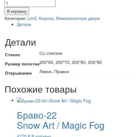
Количество
товара
В корзину
К8
Категории:
Lord
,
Корона
,
Межкомнатные двери
остекленная
Детали
Детали
Со стеклом
Стекло
200*60, 200*70, 200*80, 200*90
Размер полотна
Левое, Правое
Открывание
Похожие товары
Браво-22
Snow Art / Magic Fog
4770
₽
В корзину