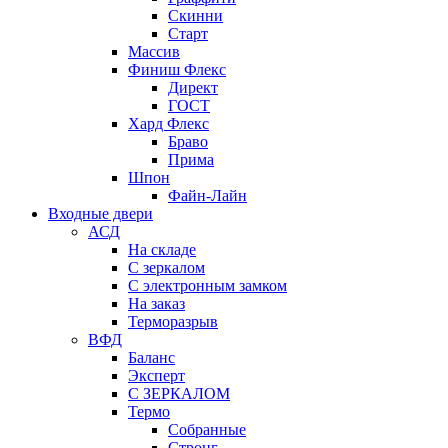
Скинни
Старт
Массив
Финиш Флекс
Директ
ГОСТ
Хард Флекс
Браво
Прима
Шпон
Файн-Лайн
Входные двери
АСД
На складе
С зеркалом
С электронным замком
На заказ
Терморазрыв
ВФД
Баланс
Эксперт
С ЗЕРКАЛОМ
Термо
Собранные
Стронг