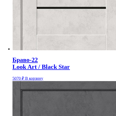
Браво-22
Look Art / Black Star
5070
₽
В корзину