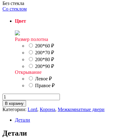
Без стекла
Со стеклом
Цвет
Размер полотна
200*60
₽
200*70
₽
200*80
₽
200*90
₽
Открывание
Левое
₽
Правое
₽
Количество
товара
В корзину
К12
Категории:
Lord
,
Корона
,
Межкомнатные двери
глухая
Детали
Детали