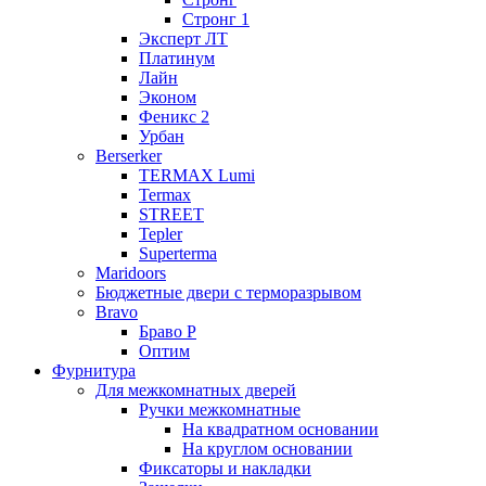
Стронг 1
Эксперт ЛТ
Платинум
Лайн
Эконом
Феникс 2
Урбан
Berserker
TERMAX Lumi
Termax
STREET
Tepler
Superterma
Maridoors
Бюджетные двери с терморазрывом
Bravo
Браво Р
Оптим
Фурнитура
Для межкомнатных дверей
Ручки межкомнатные
На квадратном основании
На круглом основании
Фиксаторы и накладки