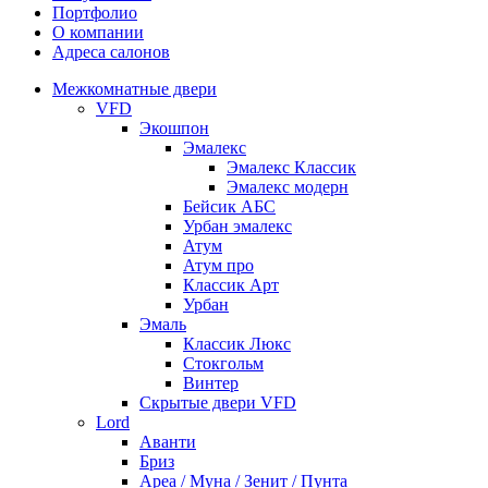
Портфолио
О компании
Адреса салонов
Межкомнатные двери
VFD
Экошпон
Эмалекс
Эмалекс Классик
Эмалекс модерн
Бейсик АБС
Урбан эмалекс
Атум
Атум про
Классик Арт
Урбан
Эмаль
Классик Люкс
Стокгольм
Винтер
Скрытые двери VFD
Lord
Аванти
Бриз
Ареа / Муна / Зенит / Пунта