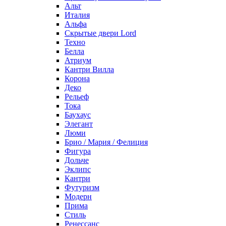
Альт
Италия
Альфа
Скрытые двери Lord
Техно
Белла
Атриум
Кантри Вилла
Корона
Деко
Рельеф
Тока
Баухаус
Элегант
Люми
Брио / Мария / Фелиция
Фигура
Дольче
Эклипс
Кантри
Футуризм
Модерн
Прима
Стиль
Ренессанс