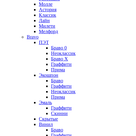
Молле
Астория
Классик
Лайн
Милети
Мелфорд
Bravo
ПЭТ
Браво 0
Неоклассик
Браво Х
Граффити
Прима
Экошпон
Браво
Граффити
Неоклассик
Прима
Эмаль
Граффити
Скинни
Скрытые
Винил
Браво
Граффити