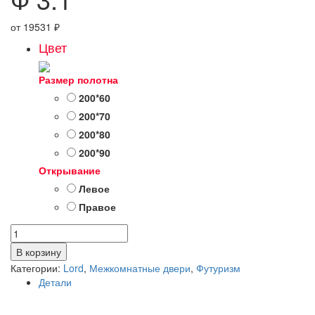
от
19531
₽
Цвет
Размер полотна
200*60
200*70
200*80
200*90
Открывание
Левое
Правое
Количество
товара
В корзину
Ф
Категории:
Lord
,
Межкомнатные двери
,
Футуризм
3.1
Детали