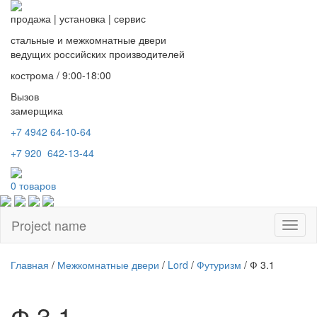
продажа
|
установка
|
сервис
стальные и межкомнатные двери
ведущих российских производителей
кострома / 9:00-18:00
Вызов
замерщика
+7 4942
64-10-64
+7
920 642-13-44
0
товаров
Project name
Toggl
naviga
Главная
/
Межкомнатные двери
/
Lord
/
Футуризм
/ Ф 3.1
Ф 3.1