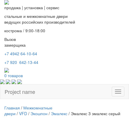
продажа
|
установка
|
сервис
стальные и межкомнатные двери
ведущих российских производителей
кострома / 9:00-18:00
Вызов
замерщика
+7 4942
64-10-64
+7
920 642-13-44
0
товаров
Project name
Toggl
naviga
Главная
/
Межкомнатные
двери
/
VFD
/
Экошпон
/
Эмалекс
/ Эмалекс 3 эмалекс серый