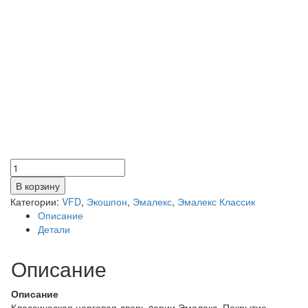
Количество
товара
В корзину
Эмалекс
Категории:
VFD
,
Экошпон
,
Эмалекс
,
Эмалекс Классик
3
Описание
эмалекс
Детали
серый
Описание
Описание
Классическая царговая дверь cерии Эмалекс. Покрытие —