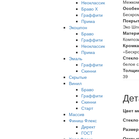
Межком
Неоклассик
Особен
Браво Х
Бескром
Граффити
Покрыт
Прима
Эко Шпо
Экошпон
Матери
Браво
Композ
Граффити
Кромка
Неоклассик
«Бескро
Прима
Стекло
Эмаль
белое с
Граффити
Толщи
Скинни
39
Скрытые
Винил
Браво
Дет
Граффити
Скинни
Старт
Цвет м
Массив
Стекло
Финиш Флекс
Директ
Размер
ГОСТ
Откры