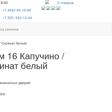
18:00
0
товаров
+7 4942
64-10-64
+7
920 642-13-44
са салонов
/ Сатинат белый
м 16 Капучино /
инат белый
комнатных дверей