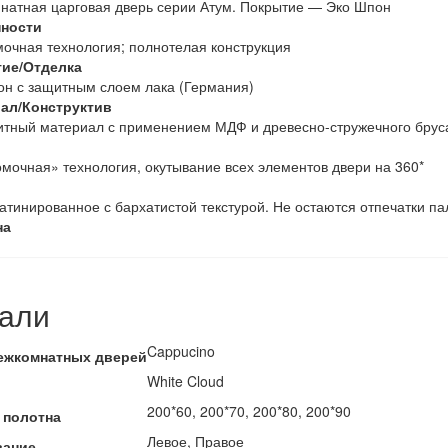
натная царговая дверь серии Атум. Покрытие — Эко Шпон
ности
очная технология; полнотелая конструкция
ие/Отделка
н с защитным слоем лака (Германия)
ал/Конструктив
итный материал с применением МДФ и древесно-стружечного брус
мочная» технология, окутывание всех элементов двери на 360*
атинированное с бархатистой текстурой. Не остаются отпечатки па
на
али
Cappucino
ежкомнатных дверей
White Cloud
200*60, 200*70, 200*80, 200*90
 полотна
Левое, Правое
вание