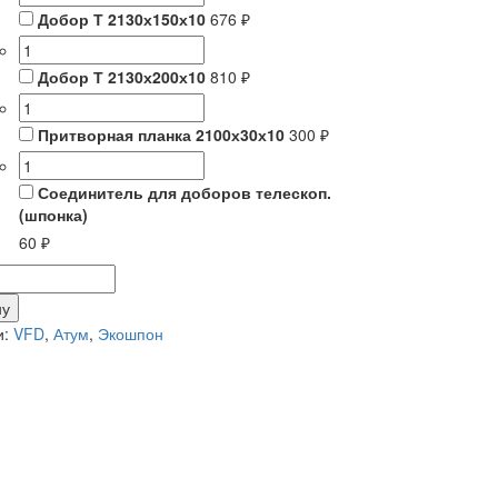
Добор Т 2130х150х10
676 ₽
Добор Т 2130х200х10
810 ₽
Притворная планка 2100х30х10
300 ₽
Соединитель для доборов телескоп.
(шпонка)
60 ₽
тво
ну
и:
VFD
,
Атум
,
Экошпон
о