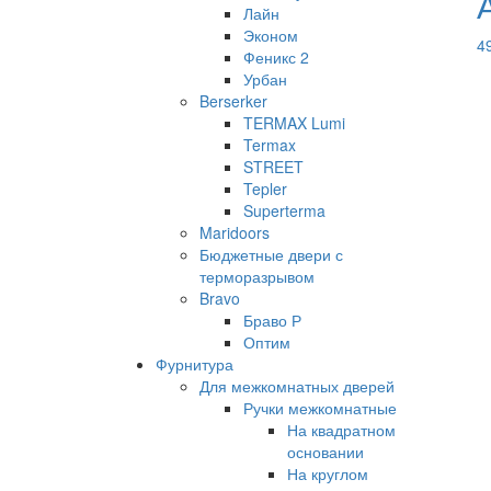
Лайн
Эконом
4
Феникс 2
Урбан
Berserker
TERMAX Lumi
Termax
STREET
Tepler
Superterma
Maridoors
Бюджетные двери с
терморазрывом
Bravo
Браво Р
Оптим
Фурнитура
Для межкомнатных дверей
Ручки межкомнатные
На квадратном
основании
На круглом