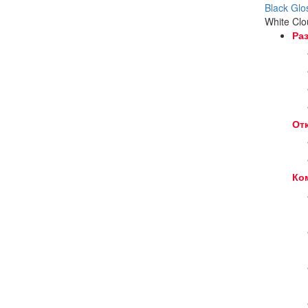
Black Glo
White Cl
Ра
От
Ко