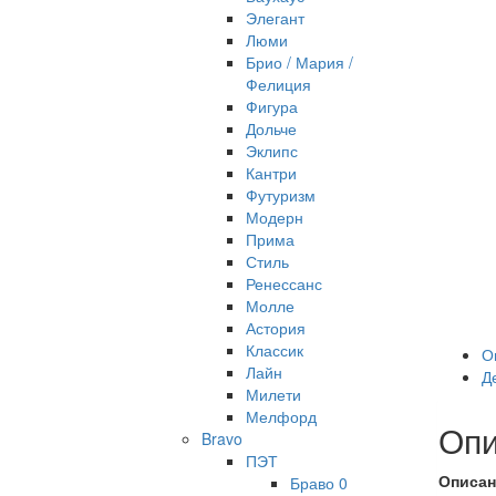
Элегант
Люми
Брио / Мария /
Фелиция
Фигура
Дольче
Эклипс
Кантри
Футуризм
Модерн
Прима
Стиль
Ренессанс
Молле
Астория
Классик
О
Лайн
Д
Милети
Мелфорд
Опи
Bravo
ПЭТ
Описан
Браво 0