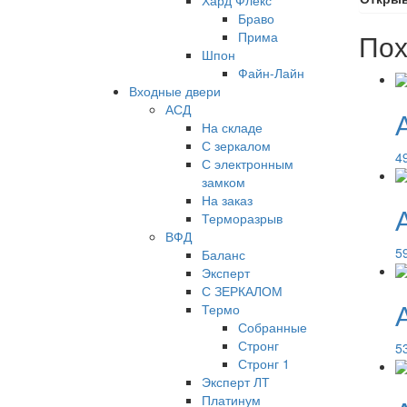
Хард Флекс
Браво
Пох
Прима
Шпон
Файн-Лайн
Входные двери
АСД
На складе
С зеркалом
4
С электронным
замком
На заказ
Терморазрыв
ВФД
5
Баланс
Эксперт
С ЗЕРКАЛОМ
Термо
Собранные
Стронг
5
Стронг 1
Эксперт ЛТ
Платинум