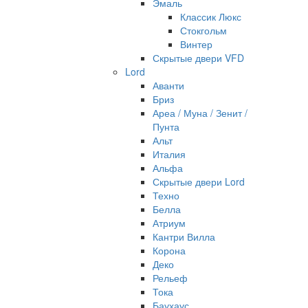
Эмаль
Классик Люкс
Стокгольм
Винтер
Скрытые двери VFD
Lord
Аванти
Бриз
Ареа / Муна / Зенит /
Пунта
Альт
Италия
Альфа
Скрытые двери Lord
Техно
Белла
Атриум
Кантри Вилла
Корона
Деко
Рельеф
Тока
Баухаус