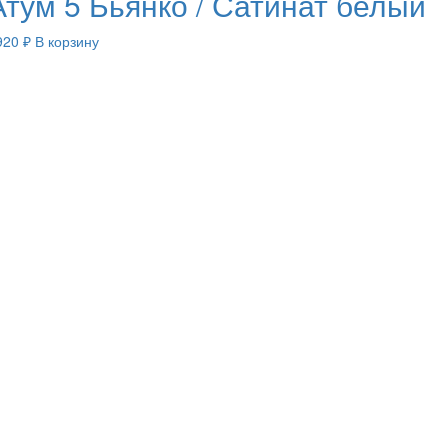
Атум 5 Бьянко / Сатинат белый
920
₽
В корзину