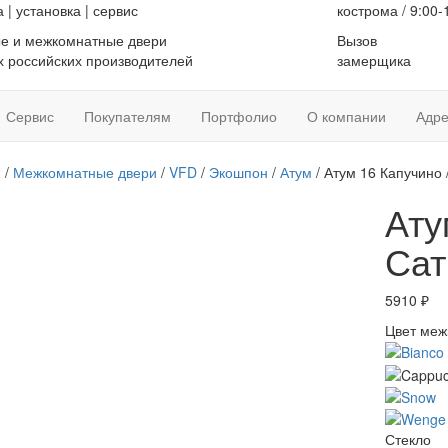
а
|
установка
|
сервис
кострома / 9:00-
е и межкомнатные двери
Вызов
 российских производителей
замерщика
Сервис
Покупателям
Портфолио
О компании
Адре
я
/
Межкомнатные двери
/
VFD
/
Экошпон
/
Атум
/ Атум 16 Капучино 
Ату
Сат
5910
₽
Цвет меж
Стекло