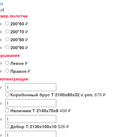
ss
oud
змер полотна
200*60
₽
200*70
₽
200*80
₽
200*90
₽
крывание
Левое
₽
Правое
₽
мплектующие
Коробочный брус Т 2100х80х32 с упл.
676 ₽
Наличник Т 2140х70х8
406 ₽
Добор Т 2130х100х10
526 ₽