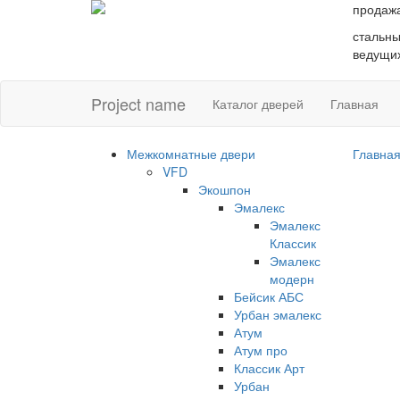
продаж
стальны
ведущих
Project name
Каталог дверей
Главная
Межкомнатные двери
Главна
VFD
Экошпон
Эмалекс
Эмалекс
Классик
Эмалекс
модерн
Бейсик АБС
Урбан эмалекс
Атум
Атум про
Классик Арт
Урбан