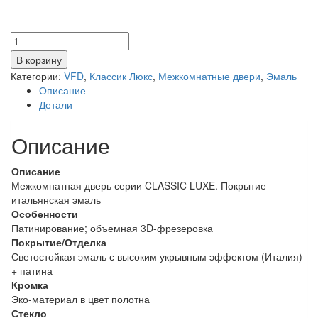
Количество
товара
В корзину
BIANCAIVORY
Категории:
VFD
,
Классик Люкс
,
Межкомнатные двери
,
Эмаль
PG
Описание
/
Детали
ART
CLOUD
Описание
Описание
Межкомнатная дверь серии CLASSIC LUXE. Покрытие —
итальянская эмаль
Особенности
Патинирование; объемная 3D-фрезеровка
Покрытие/Отделка
Светостойкая эмаль с высоким укрывным эффектом (Италия)
+ патина
Кромка
Эко-материал в цвет полотна
Стекло