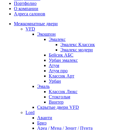
Портфолио
О компании
Адреса салонов
Межкомнатные двери
VFD
Экошпон
Эмалекс
Эмалекс Классик
Эмалекс модерн
Бейсик АБС
Урбан эмалекс
Атум
Атум про
Классик Арт
Урбан
Эмаль
Классик Люкс
Стокгольм
Винтер
Скрытые двери VFD
Lord
Аванти
Бриз
Ареа / Муна / Зенит / Пунта