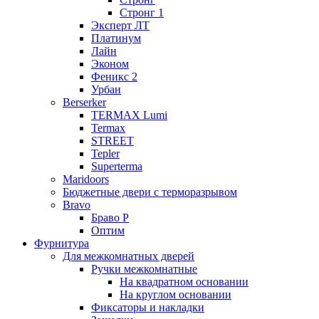
Стронг 1
Эксперт ЛТ
Платинум
Лайн
Эконом
Феникс 2
Урбан
Berserker
TERMAX Lumi
Termax
STREET
Tepler
Superterma
Maridoors
Бюджетные двери с терморазрывом
Bravo
Браво Р
Оптим
Фурнитура
Для межкомнатных дверей
Ручки межкомнатные
На квадратном основании
На круглом основании
Фиксаторы и накладки