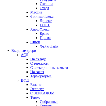
Скинни
Старт
Массив
Финиш Флекс
Директ
ГОСТ
Хард Флекс
Браво
Прима
Шпон
Файн-Лайн
Входные двери
АСД
На складе
С зеркалом
С электронным замком
На заказ
Терморазрыв
ВФД
Баланс
Эксперт
С ЗЕРКАЛОМ
Термо
Собранные
Стронг