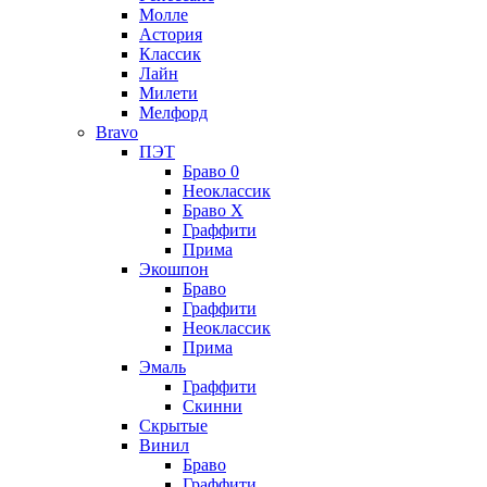
Молле
Астория
Классик
Лайн
Милети
Мелфорд
Bravo
ПЭТ
Браво 0
Неоклассик
Браво Х
Граффити
Прима
Экошпон
Браво
Граффити
Неоклассик
Прима
Эмаль
Граффити
Скинни
Скрытые
Винил
Браво
Граффити