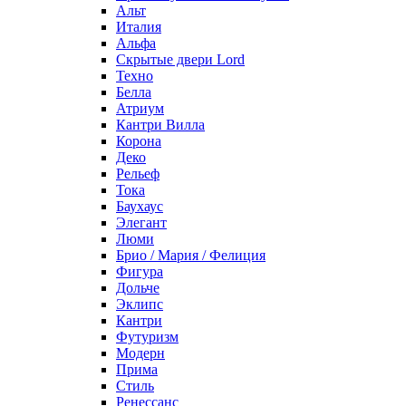
Альт
Италия
Альфа
Скрытые двери Lord
Техно
Белла
Атриум
Кантри Вилла
Корона
Деко
Рельеф
Тока
Баухаус
Элегант
Люми
Брио / Мария / Фелиция
Фигура
Дольче
Эклипс
Кантри
Футуризм
Модерн
Прима
Стиль
Ренессанс