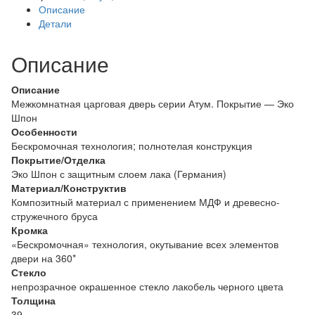
Описание
Капучино
Детали
/
Лакобель
Описание
черная
Описание
Межкомнатная царговая дверь серии Атум. Покрытие — Эко
Шпон
Особенности
Бескромочная технология; полнотелая конструкция
Покрытие/Отделка
Эко Шпон с защитным слоем лака (Германия)
Материал/Конструктив
Композитный материал с применением МДФ и древесно-
стружечного бруса
Кромка
«Бескромочная» технология, окутывание всех элементов
двери на 360*
Стекло
непрозрачное окрашенное стекло лакобель черного цвета
Толщина
39