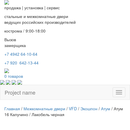
продажа
|
установка
|
сервис
стальные и межкомнатные двери
ведущих российских производителей
кострома / 9:00-18:00
Вызов
замерщика
+7 4942
64-10-64
+7
920 642-13-44
0
товаров
Project name
Toggl
naviga
Главная
/
Межкомнатные двери
/
VFD
/
Экошпон
/
Атум
/ Атум
16 Капучино / Лакобель черная