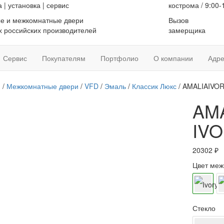
а
|
установка
|
сервис
кострома / 9:00-
е и межкомнатные двери
Вызов
 российских производителей
замерщика
Сервис
Покупателям
Портфолио
О компании
Адре
я
/
Межкомнатные двери
/
VFD
/
Эмаль
/
Классик Люкс
/ AMALIAIVO
AM
IV
20302
₽
Цвет меж
Стекло