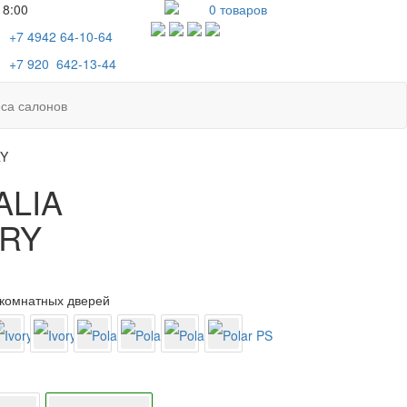
18:00
0
товаров
+7 4942
64-10-64
+7
920 642-13-44
са салонов
RY
ALIA
ORY
комнатных дверей