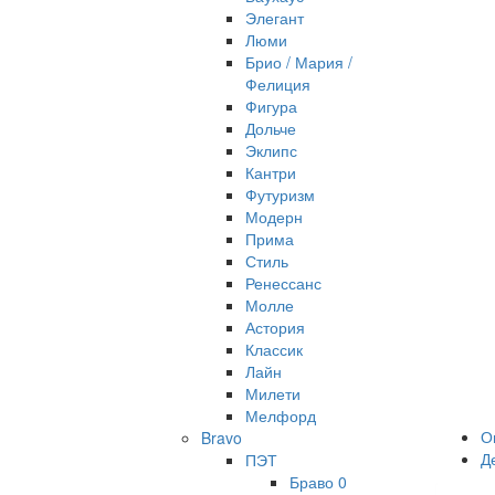
Элегант
Люми
Брио / Мария /
Фелиция
Фигура
Дольче
Эклипс
Кантри
Футуризм
Модерн
Прима
Стиль
Ренессанс
Молле
Астория
Классик
Лайн
Милети
Мелфорд
О
Bravo
Д
ПЭТ
Браво 0