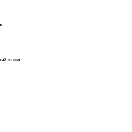
ь
ный массив