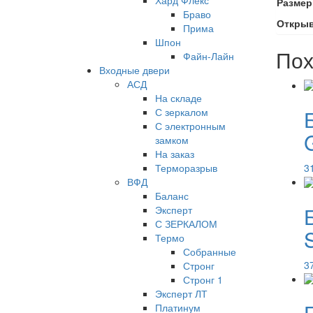
Хард Флекс
Размер
Браво
Откры
Прима
Шпон
Пох
Файн-Лайн
Входные двери
АСД
На складе
С зеркалом
С электронным
замком
На заказ
Терморазрыв
3
ВФД
Баланс
Эксперт
С ЗЕРКАЛОМ
Термо
Собранные
3
Стронг
Стронг 1
Эксперт ЛТ
Платинум