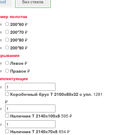
loud
Без стекла
змер полотна
200*60
₽
200*70
₽
200*80
₽
200*90
₽
крывание
Левое
₽
Правое
₽
мплектующие
Коробочный брус Т 2100х80х32 с упл.
1281
₽
Наличник Т 2140х100х8
595 ₽
Наличник Т 2140х70х8
854 ₽