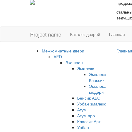
продаж
стальны
ведущих
Project name
Каталог дверей
Главная
Межкомнатные двери
Главна
VFD
Экошпон
Эмалекс
Эмалекс
Классик
Эмалекс
модерн
Бейсик АБС
Урбан эмалекс
Атум
Атум про
Классик Арт
Урбан