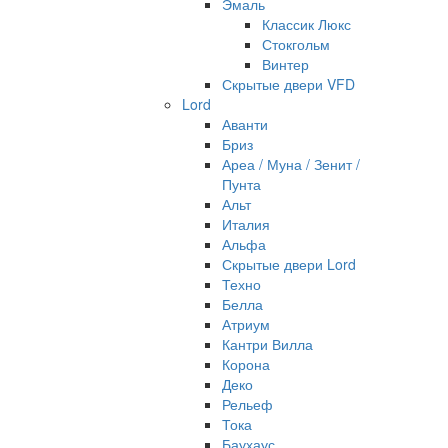
Эмаль
Классик Люкс
Стокгольм
Винтер
Скрытые двери VFD
Lord
Аванти
Бриз
Ареа / Муна / Зенит /
Пунта
Альт
Италия
Альфа
Скрытые двери Lord
Техно
Белла
Атриум
Кантри Вилла
Корона
Деко
Рельеф
Тока
Баухаус