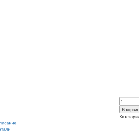
Количес
товара
В корзи
AMALIAI
Категори
писание
етали