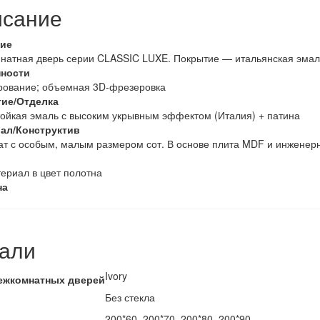
сание
ие
натная дверь серии CLASSIC LUXE. Покрытие — итальянская эмал
ности
рование; объемная 3D-фрезеровка
ие/Отделка
ойкая эмаль с высоким укрывным эффектом (Италия) + патина
ал/Конструктив
т с особым, малым размером сот. В основе плита MDF и инженер
ериал в цвет полотна
на
али
Ivory
ежкомнатных дверей
Без стекла
200*60, 200*70, 200*80, 200*90