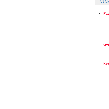
Art C
Ра
От
Ко