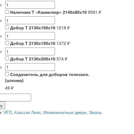
Наличник Т «Каннелюр» 2140х80х10
9591 ₽
Добор Т 2130х100х10
1218 ₽
Добор Т 2130х150х10
1372 ₽
Добор Т 2130х200х10
574 ₽
Соединитель для доборов телескоп.
(шпонка)
49 ₽
тво
ну
VORY
и:
VFD
,
Классик Люкс
,
Межкомнатные двери
,
Эмаль