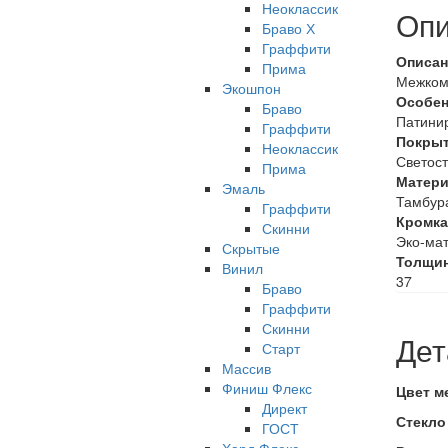
Неоклассик
Опи
Браво Х
Граффити
Описан
Прима
Межком
Экошпон
Особен
Браво
Патини
Граффити
Покрыт
Неоклассик
Светост
Прима
Матери
Эмаль
Тамбура
Граффити
Кромка
Скинни
Эко-мат
Скрытые
Толщи
Винил
37
Браво
Граффити
Скинни
Дет
Старт
Массив
Финиш Флекс
Цвет м
Директ
Стекло
ГОСТ