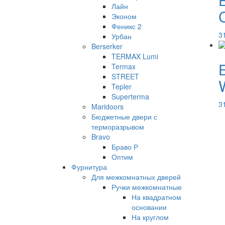
Лайн
Эконом
Феникс 2
3
Урбан
Berserker
TERMAX Lumi
Termax
STREET
Tepler
Superterma
3
Maridoors
Бюджетные двери с
терморазрывом
Bravo
Браво Р
Оптим
Фурнитура
Для межкомнатных дверей
Ручки межкомнатные
На квадратном
основании
На круглом