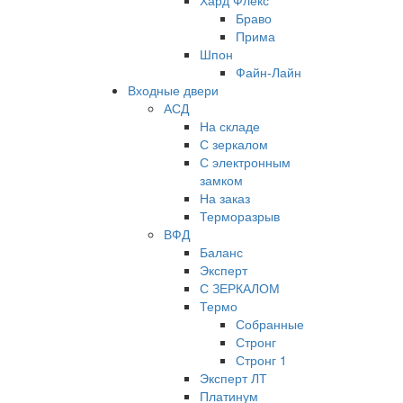
Хард Флекс
Браво
Прима
Шпон
Файн-Лайн
Входные двери
АСД
На складе
С зеркалом
С электронным
замком
На заказ
Терморазрыв
ВФД
Баланс
Эксперт
С ЗЕРКАЛОМ
Термо
Собранные
Стронг
Стронг 1
Эксперт ЛТ
Платинум