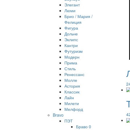
Элегант
Люми
Брио / Мария /
Фелиция
Фигура
Дольче
Эклипс
Кантри
Футуризм
Модерн
Прима
Стиль
Ренессанс
Молле
2
Астория
Классик
Лайн
Милети
Мелфорд
4
Bravo
ПЭТ
Браво 0