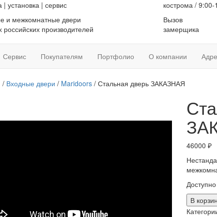
а
|
установка
|
сервис
кострома / 9:00-
е и межкомнатные двери
Вызов
 российских производителей
замерщика
Сервис
Покупателям
Портфолио
О компании
Адре
я
/
Входные двери
/
Maridoors
/ Стальная дверь ЗАКАЗНАЯ
Ста
ЗА
46000
₽
Нестанда
межкомн
Доступно
Количес
В корзи
товара
Категори