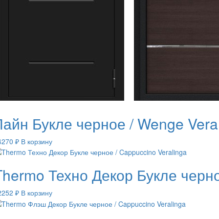
Лайн Букле черное / Wenge Vera
4270
₽
В корзину
Thermo Техно Декор Букле черно
2252
₽
В корзину