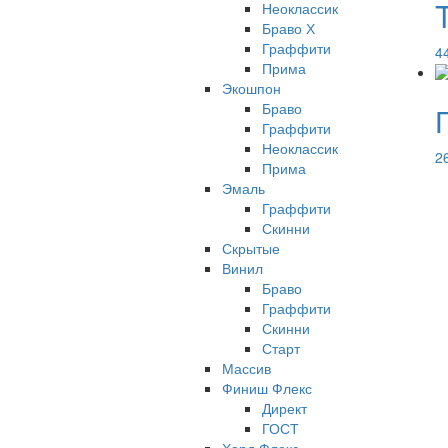
Неоклассик
Браво Х
Граффити
4
Прима
Экошпон
Браво
Граффити
Неоклассик
2
Прима
Эмаль
Граффити
Скинни
Скрытые
Винил
Браво
Граффити
Скинни
Старт
Массив
Финиш Флекс
Директ
ГОСТ