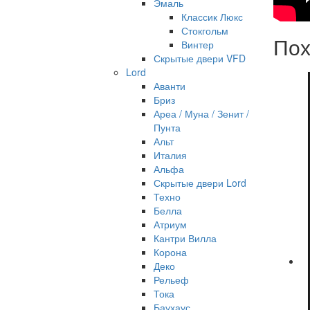
Эмаль
Классик Люкс
Стокгольм
Пох
Винтер
Скрытые двери VFD
Lord
Аванти
Бриз
Ареа / Муна / Зенит /
Пунта
Альт
Италия
Альфа
Скрытые двери Lord
Техно
Белла
Атриум
Кантри Вилла
Корона
Деко
Рельеф
Тока
Баухаус