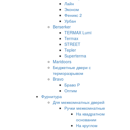
Лайн
Эконом
Феникс 2
Урбан
Berserker
TERMAX Lumi
Termax
STREET
Tepler
Superterma
Maridoors
Бюджетные двери с
терморазрывом
Bravo
Браво Р
Оптим
Фурнитура
Для межкомнатных дверей
Ручки межкомнатные
На квадратном
основании
На круглом