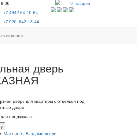
18:00
0
товаров
+7 4942
64-10-64
+7
920 642-13-44
са салонов
льная дверь
КАЗНАЯ
ртная дверь для квартиры с отделкой под
атные двери
 для предзаказа
тво
ну
и:
Maridoors
,
Входные двери