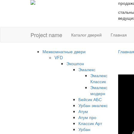
продаж
стальны
ведущих
Project name
Каталог дверей
Главная
Межкомнатные двери
Главна
VFD
Экошпон
Эмалекс
Эмалекс
Классик
Эмалекс
модерн
Бейсик АБС
Урбан эмалекс
Атум
Атум про
Классик Арт
Урбан