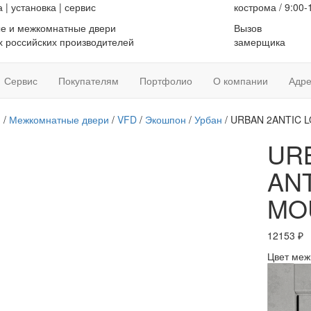
а
|
установка
|
сервис
кострома / 9:00-
е и межкомнатные двери
Вызов
 российских производителей
замерщика
Сервис
Покупателям
Портфолио
О компании
Адре
я
/
Межкомнатные двери
/
VFD
/
Экошпон
/
Урбан
/ URBAN 2ANTIC L
UR
ANT
MOU
12153
₽
Цвет меж