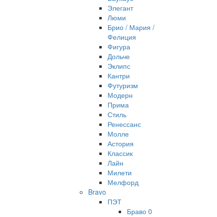
Элегант
Люми
Брио / Мария /
Фелиция
Фигура
Дольче
Эклипс
Кантри
Футуризм
Модерн
Прима
Стиль
Ренессанс
Молле
Астория
Классик
Лайн
Милети
Мелфорд
Bravo
ПЭТ
Браво 0