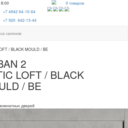
18:00
0
товаров
+7 4942
64-10-64
+7
920 642-13-44
са салонов
OFT / BLACK MOULD / BE
BAN 2
IC LOFT / BLACK
LD / BE
комнатных дверей