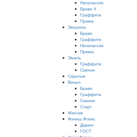
Неоклассик
Браво Х
Граффити
Прима
Экошпон
Браво
Граффити
Неоклассик
Прима
Эмаль
Граффити
Скинни
Скрытые
Винил
Браво
Граффити
Скинни
Старт
Массив
Финиш Флекс
Директ
ГОСТ