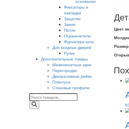
основании
Фиксаторы и
накладки
Дет
Защелки
Замки
Цвет м
Петли
Ограничители
Молди
Фурнитура купе
Размер
Для входных дверей
Ручки
Откры
Дополнительные товары
Межкомнатные арки
Пох
Перегородки
Декоративные рейки
Плинтуса
Стеновые профили
Поиск
товаров
6