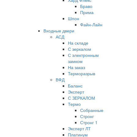
Хард Флекс
Браво
Прима
Шпон
Файн-Лайн
Входные двери
АСД
На складе
С зеркалом
С электронным
замком
На заказ
Терморазрыв
ВФД
Баланс
Эксперт
С ЗЕРКАЛОМ
Термо
Собранные
Стронг
Стронг 1
Эксперт ЛТ
Платинум