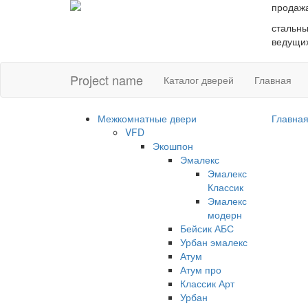
продаж
стальны
ведущих
Project name
Каталог дверей
Главная
Межкомнатные двери
Главна
VFD
Экошпон
Эмалекс
Эмалекс
Классик
Эмалекс
модерн
Бейсик АБС
Урбан эмалекс
Атум
Атум про
Классик Арт
Урбан