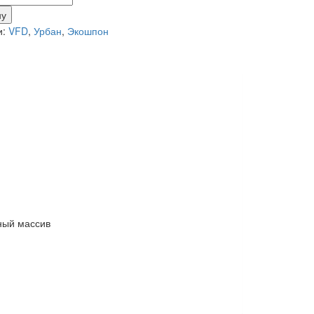
ну
и:
VFD
,
Урбан
,
Экошпон
ный массив