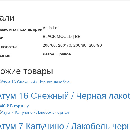
али
Antic Loft
ежкомнатных дверей
BLACK MOULD | BE
нг
200*60, 200*70, 200*80, 200*90
 полотна
Левое, Правое
вание
ожие товары
Атум 16 Снежный / Черная лако
346
₽
В корзину
Атум 7 Капучино / Лакобель чер