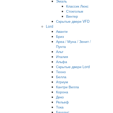
Эмаль
Классик Люкс
Стокгольм
Винтер
Скрытые двери VFD
Lord
Аванти
Бриз
Ареа / Муна / Зенит /
Пунта
Альт
Италия
Альфа
Скрытые двери Lord
Техно
Белла
Атриум
Кантри Вилла
Корона
Деко
Рельеф
Тока
Баухаус