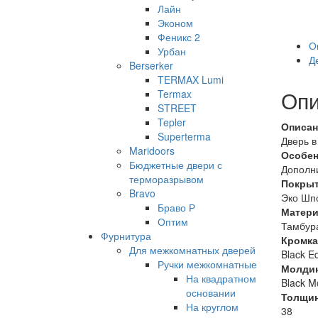
Лайн
Эконом
Феникс 2
О
Урбан
Д
Berserker
TERMAX Lumi
Опи
Termax
STREET
Tepler
Описан
Superterma
Дверь 
Maridoors
Особен
Бюджетные двери с
Дополн
терморазрывом
Покрыт
Bravo
Эко Шпо
Браво Р
Матери
Оптим
Тамбура
Фурнитура
Кромка
Для межкомнатных дверей
Black E
Ручки межкомнатные
Молди
На квадратном
Black 
основании
Толщи
На круглом
38