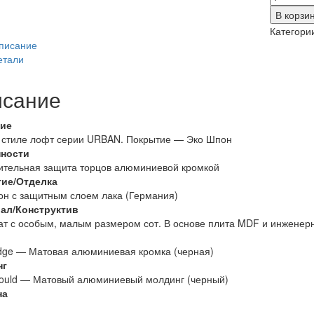
товара
В корзи
URBAN
Категори
2ANTIC
писание
LOFT
етали
/
BLACK
сание
MOULD
/
BE
ие
в стиле лофт серии URBAN. Покрытие — Эко Шпон
ности
ительная защита торцов алюминиевой кромкой
ие/Отделка
н с защитным слоем лака (Германия)
ал/Конструктив
т с особым, малым размером сот. В основе плита MDF и инженер
dge — Матовая алюминиевая кромка (черная)
нг
Mould — Матовый алюминиевый молдинг (черный)
на