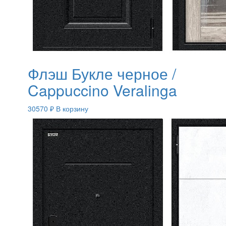
Флэш Букле черное /
Cappuccino Veralinga
30570
₽
В корзину