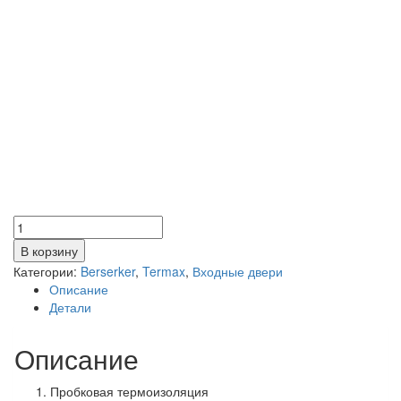
Количество
товара
В корзину
TERMAX
Категории:
Berserker
,
Termax
,
Входные двери
904
Описание
Детали
Описание
Пробковая термоизоляция