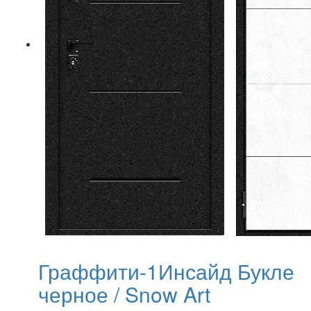
Граффити-1Инсайд Букле
черное / Snow Art