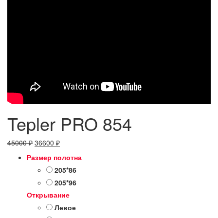
Tepler PRO 854
Первоначальная
Текущая
45000
₽
36600
₽
цена
цена:
Размер полотна
составляла
36600 ₽.
205*86
45000 ₽.
205*96
Открывание
Левое