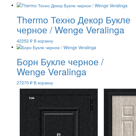
Thermo Техно Декор Букле
черное / Wenge Veralinga
42252
₽
В корзину
Борн Букле черное /
Wenge Veralinga
27270
₽
В корзину