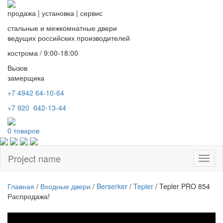
продажа
|
установка
|
сервис
стальные и межкомнатные двери
ведущих российских производителей
кострома / 9:00-18:00
Вызов
замерщика
+7 4942
64-10-64
+7
920 642-13-44
0
товаров
Project name
Toggl
naviga
Главная
/
Входные двери
/
Berserker
/
Tepler
/ Tepler PRO 854
Распродажа!