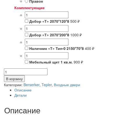
Правое
Комплектующие
Добор «Т» 2070*120*8
500 ₽
Добор «Т» 2070*200*8
1000 ₽
Наличник «Т» Тип-0 2150*70*8
400 ₽
Мебельный щит 1 кв.м.
900 ₽
Количество
товара
В корзину
Tepler
Категории:
Berserker
,
Tepler
,
Входные двери
PRO
Описание
854
Детали
Описание