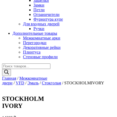
Защелки
Замки
Петли
Ограничители
Фурнитура купе
Для входных дверей
Ручки
Дополнительные товары
Межкомнатные арки
Перегородки
Декоративные рейки
Плинтуса
Стеновые профили
Поиск
товаров
Главная
/
Межкомнатные
двери
/
VFD
/
Эмаль
/
Стокгольм
/ STOCKHOLMIVORY
STOCKHOLM
IVORY