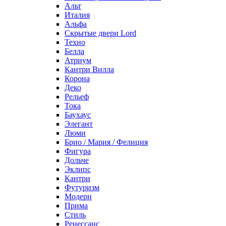
Альт
Италия
Альфа
Скрытые двери Lord
Техно
Белла
Атриум
Кантри Вилла
Корона
Деко
Рельеф
Тока
Баухаус
Элегант
Люми
Брио / Мария / Фелиция
Фигура
Дольче
Эклипс
Кантри
Футуризм
Модерн
Прима
Стиль
Ренессанс