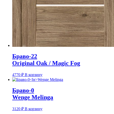
Браво-22
Original Oak / Magic Fog
4770
₽
В корзину
Браво-0
Wenge Melinga
3120
₽
В корзину