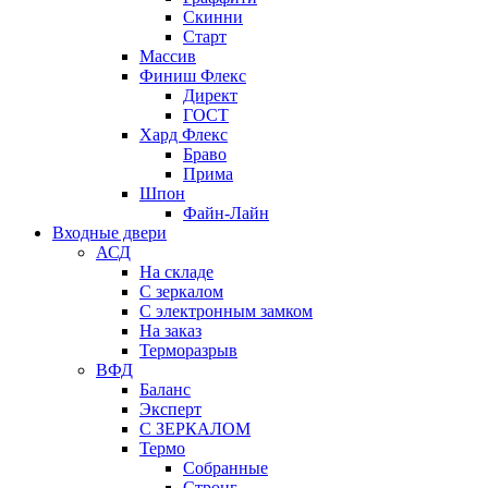
Скинни
Старт
Массив
Финиш Флекс
Директ
ГОСТ
Хард Флекс
Браво
Прима
Шпон
Файн-Лайн
Входные двери
АСД
На складе
С зеркалом
С электронным замком
На заказ
Терморазрыв
ВФД
Баланс
Эксперт
С ЗЕРКАЛОМ
Термо
Собранные
Стронг