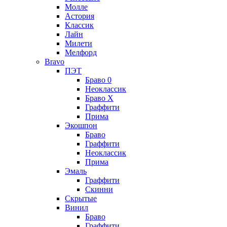
Молле
Астория
Классик
Лайн
Милети
Мелфорд
Bravo
ПЭТ
Браво 0
Неоклассик
Браво Х
Граффити
Прима
Экошпон
Браво
Граффити
Неоклассик
Прима
Эмаль
Граффити
Скинни
Скрытые
Винил
Браво
Граффити