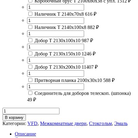
Коробочный брус Т 2100х80х38 с упл.
1512 ₽
Наличник Т 2140х70х8
616 ₽
Наличник Т 2140х100х8
882 ₽
Добор Т 2130х100х10
987 ₽
Добор Т 2130х150х10
1246 ₽
Добор Т 2130х200х10
11407 ₽
Притворная планка 2100х30х10
588 ₽
Соединитель для доборов телескоп. (шпонка)
49 ₽
Количество
товара
В корзину
STOCKHOLMIVORY
Категории:
VFD
,
Межкомнатные двери
,
Стокгольм
,
Эмаль
Описание