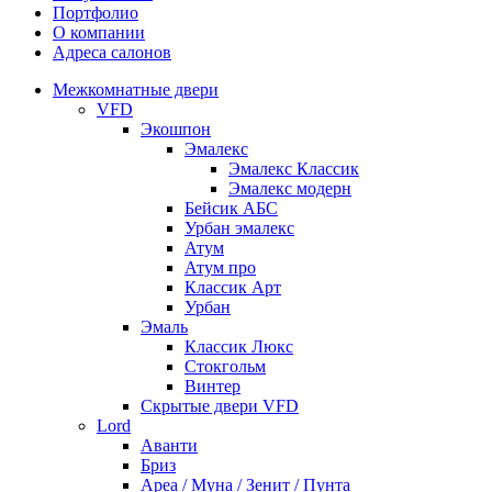
Портфолио
О компании
Адреса салонов
Межкомнатные двери
VFD
Экошпон
Эмалекс
Эмалекс Классик
Эмалекс модерн
Бейсик АБС
Урбан эмалекс
Атум
Атум про
Классик Арт
Урбан
Эмаль
Классик Люкс
Стокгольм
Винтер
Скрытые двери VFD
Lord
Аванти
Бриз
Ареа / Муна / Зенит / Пунта