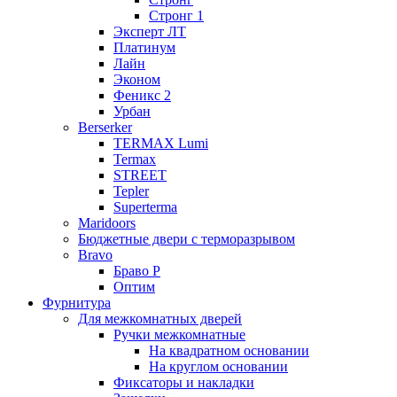
Стронг 1
Эксперт ЛТ
Платинум
Лайн
Эконом
Феникс 2
Урбан
Berserker
TERMAX Lumi
Termax
STREET
Tepler
Superterma
Maridoors
Бюджетные двери с терморазрывом
Bravo
Браво Р
Оптим
Фурнитура
Для межкомнатных дверей
Ручки межкомнатные
На квадратном основании
На круглом основании
Фиксаторы и накладки