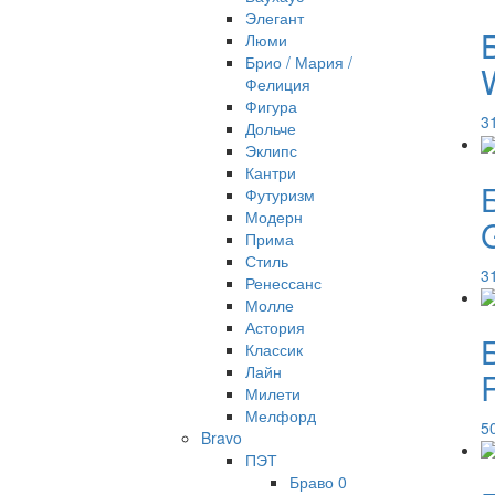
Элегант
Люми
Брио / Мария /
Фелиция
Фигура
3
Дольче
Эклипс
Кантри
Футуризм
Модерн
Прима
Стиль
3
Ренессанс
Молле
Астория
Классик
Лайн
R
Милети
Мелфорд
5
Bravo
ПЭТ
Браво 0