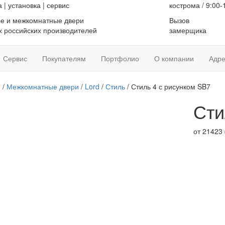
а
|
установка
|
сервис
кострома / 9:00-
е и межкомнатные двери
Вызов
 российских производителей
замерщика
Сервис
Покупателям
Портфолио
О компании
Адре
я
/
Межкомнатные двери
/
Lord
/
Стиль
/ Стиль 4 с рисунком SB7
Сти
от
21423