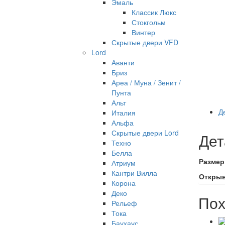
Эмаль
Классик Люкс
Стокгольм
Винтер
Скрытые двери VFD
Lord
Аванти
Бриз
Ареа / Муна / Зенит /
Пунта
Альт
Д
Италия
Альфа
Скрытые двери Lord
Дет
Техно
Белла
Размер
Атриум
Кантри Вилла
Откры
Корона
Деко
Пох
Рельеф
Тока
Баухаус