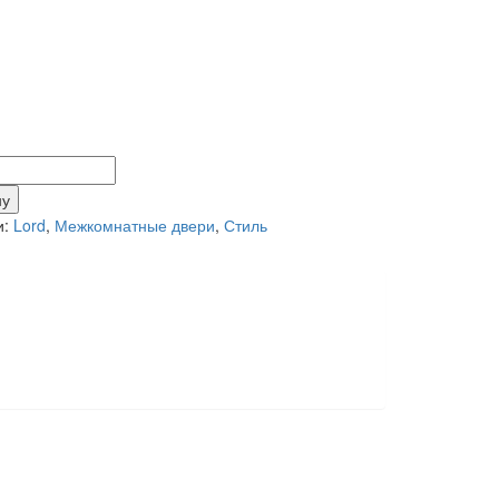
тво
ну
и:
Lord
,
Межкомнатные двери
,
Стиль
м