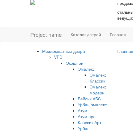
продаж
стальны
ведущих
Project name
Каталог дверей
Главная
Межкомнатные двери
Главна
VFD
Экошпон
Эмалекс
Эмалекс
Классик
Эмалекс
модерн
Бейсик АБС
Урбан эмалекс
Атум
Атум про
Классик Арт
Урбан