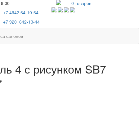
18:00
0
товаров
+7 4942
64-10-64
+7
920 642-13-44
са салонов
ль 4 с рисунком SB7
₽