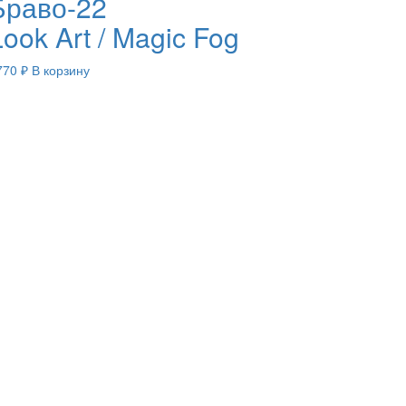
Браво-22
Look Art / Magic Fog
770
₽
В корзину