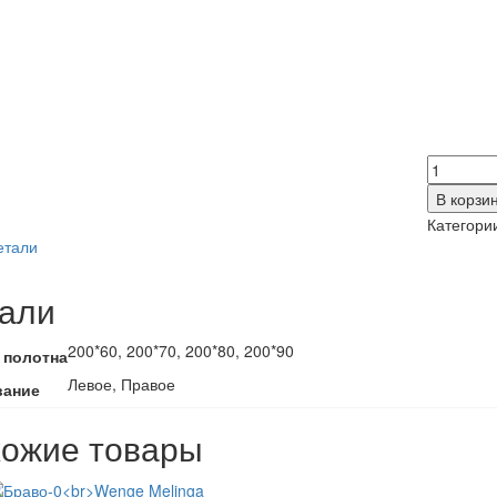
Количес
товара
В корзи
Стиль
Категори
4
етали
с
рисунко
али
SB7
200*60, 200*70, 200*80, 200*90
 полотна
Левое, Правое
вание
ожие товары