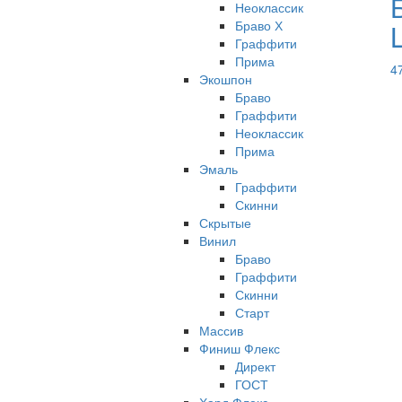
Неоклассик
Браво Х
Граффити
Прима
4
Экошпон
Браво
Граффити
Неоклассик
Прима
Эмаль
Граффити
Скинни
Скрытые
Винил
Браво
Граффити
Скинни
Старт
Массив
Финиш Флекс
Директ
ГОСТ