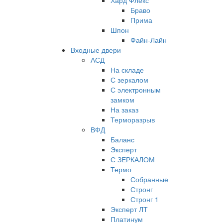
Хард Флекс
Браво
Прима
Шпон
Файн-Лайн
Входные двери
АСД
На складе
С зеркалом
С электронным
замком
На заказ
Терморазрыв
ВФД
Баланс
Эксперт
С ЗЕРКАЛОМ
Термо
Собранные
Стронг
Стронг 1
Эксперт ЛТ
Платинум