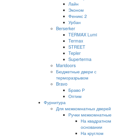
Лайн
Эконом
Феникс 2
Урбан
Berserker
TERMAX Lumi
Termax
STREET
Tepler
Superterma
Maridoors
Бюджетные двери с
терморазрывом
Bravo
Браво Р
Оптим
Фурнитура
Для межкомнатных дверей
Ручки межкомнатные
На квадратном
основании
На круглом