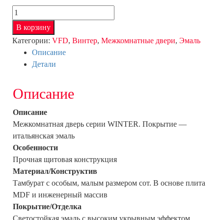
Количество
товара
В корзину
SHEFFIELDCOTTON
Категории:
VFD
,
Винтер
,
Межкомнатные двери
,
Эмаль
Описание
Детали
Описание
Описание
Межкомнатная дверь серии WINTER. Покрытие —
итальянская эмаль
Особенности
Прочная щитовая конструкция
Материал/Конструктив
Тамбурат с особым, малым размером сот. В основе плита
MDF и инженерный массив
Покрытие/Отделка
Светостойкая эмаль с высоким укрывным эффектом