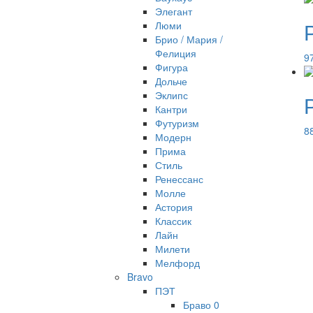
Элегант
Люми
Брио / Мария /
Фелиция
9
Фигура
Дольче
Эклипс
Кантри
Футуризм
8
Модерн
Прима
Стиль
Ренессанс
Молле
Астория
Классик
Лайн
Милети
Мелфорд
Bravo
ПЭТ
Браво 0