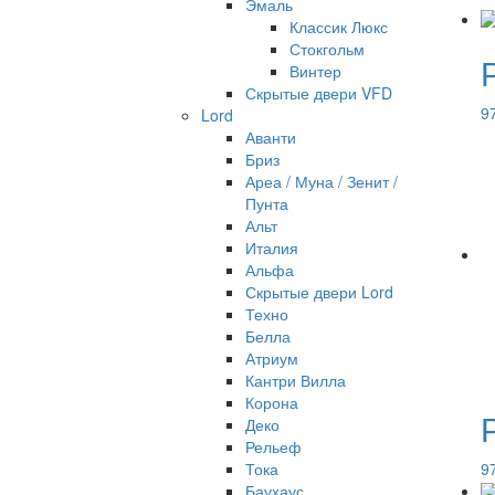
Эмаль
Классик Люкс
Стокгольм
Винтер
Скрытые двери VFD
9
Lord
Аванти
Бриз
Ареа / Муна / Зенит /
Пунта
Альт
Италия
Альфа
Скрытые двери Lord
Техно
Белла
Атриум
Кантри Вилла
Корона
Деко
Рельеф
Тока
9
Баухаус