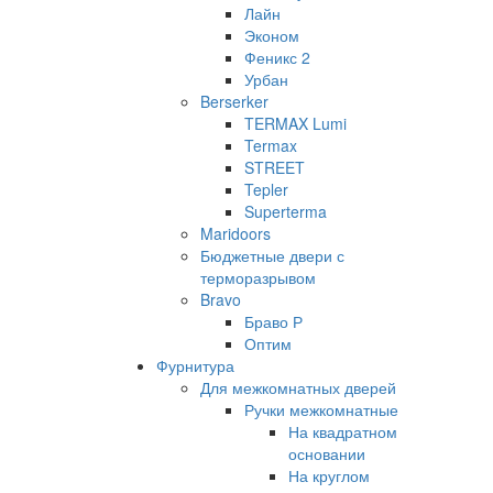
Лайн
Эконом
Феникс 2
Урбан
Berserker
TERMAX Lumi
Termax
STREET
Tepler
Superterma
Maridoors
Бюджетные двери с
терморазрывом
Bravo
Браво Р
Оптим
Фурнитура
Для межкомнатных дверей
Ручки межкомнатные
На квадратном
основании
На круглом