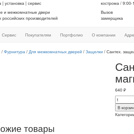
а
|
установка
|
сервис
кострома / 9:00-
е и межкомнатные двери
Вызов
 российских производителей
замерщика
Сервис
Покупателям
Портфолио
О компании
Адре
я
/
Фурнитура
/
Для межкомнатных дверей
/
Защелки
/ Сантех. заще
Сан
маг
640
₽
Количес
товара
В корзи
Сантех.
Категори
защелка
магнит.
ожие товары
черный