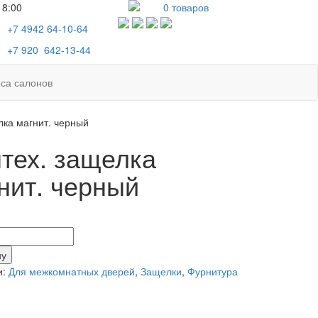
18:00
0
товаров
+7 4942
64-10-64
+7
920 642-13-44
са салонов
лка магнит. черный
тех. защелка
нит. черный
тво
ну
и:
Для межкомнатных дверей
,
Защелки
,
Фурнитура