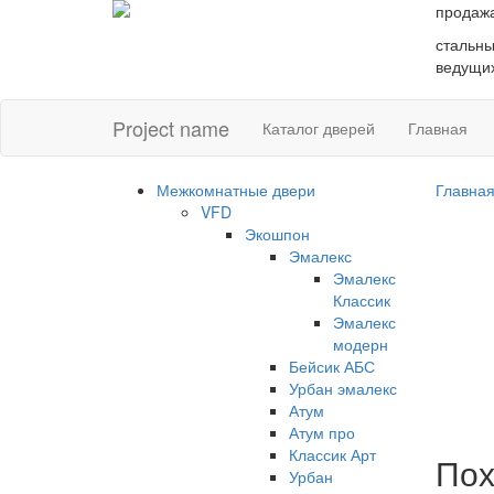
продаж
стальны
ведущих
Project name
Каталог дверей
Главная
Межкомнатные двери
Главна
VFD
Экошпон
Эмалекс
Эмалекс
Классик
Эмалекс
модерн
Бейсик АБС
Урбан эмалекс
Атум
Атум про
Классик Арт
Пох
Урбан