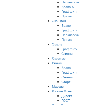
Неоклассик
Браво Х
Граффити
Прима
Экошпон
Браво
Граффити
Неоклассик
Прима
Эмаль
Граффити
Скинни
Скрытые
Винил
Браво
Граффити
Скинни
Старт
Массив
Финиш Флекс
Директ
ГОСТ