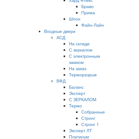
Хард Флекс
Браво
Прима
Шпон
Файн-Лайн
Входные двери
АСД
На складе
С зеркалом
С электронным
замком
На заказ
Терморазрыв
ВФД
Баланс
Эксперт
С ЗЕРКАЛОМ
Термо
Собранные
Стронг
Стронг 1
Эксперт ЛТ
Платинум