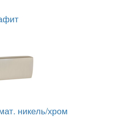
рафит
мат. никель/хром