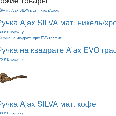
ожие товары
бел.ник
Ручка Ajax SILVA мат. никель/хр
80
₽
В корзину
Ручка на квадрате Ajax EVO гра
70
₽
В корзину
Ручка Ajax SILVA мат. кофе
80
₽
В корзину