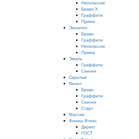
Неоклассик
Браво Х
Граффити
Прима
Экошпон
Браво
Граффити
Неоклассик
Прима
Эмаль
Граффити
Скинни
Скрытые
Винил
Браво
Граффити
Скинни
Старт
Массив
Финиш Флекс
Директ
ГОСТ