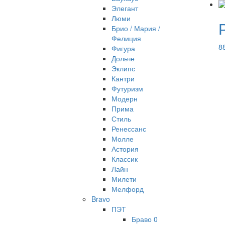
Элегант
Люми
Брио / Мария /
Фелиция
8
Фигура
Дольче
Эклипс
Кантри
Футуризм
Модерн
Прима
Стиль
Ренессанс
Молле
Астория
Классик
Лайн
Милети
Мелфорд
Bravo
ПЭТ
Браво 0