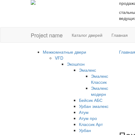
продаж
стальны
ведущих
Project name
Каталог дверей
Главная
Межкомнатные двери
Главна
VFD
Экошпон
Эмалекс
Эмалекс
Классик
Эмалекс
модерн
Бейсик АБС
Урбан эмалекс
Атум
Атум про
Классик Арт
Урбан