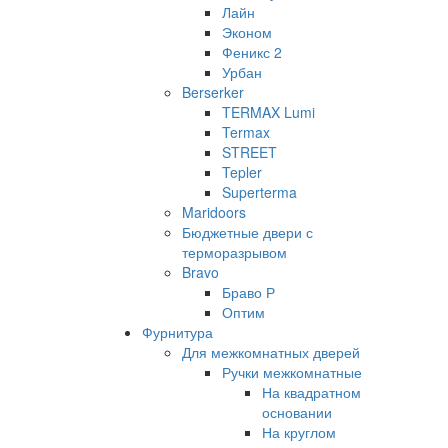
Лайн
Эконом
Феникс 2
Урбан
Berserker
TERMAX Lumi
Termax
STREET
Tepler
Superterma
Maridoors
Бюджетные двери с
терморазрывом
Bravo
Браво Р
Оптим
Фурнитура
Для межкомнатных дверей
Ручки межкомнатные
На квадратном
основании
На круглом