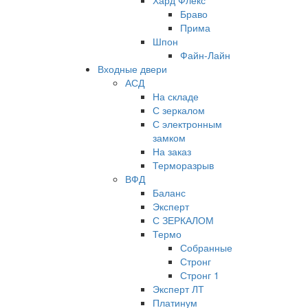
Хард Флекс
Браво
Прима
Шпон
Файн-Лайн
Входные двери
АСД
На складе
С зеркалом
С электронным
замком
На заказ
Терморазрыв
ВФД
Баланс
Эксперт
С ЗЕРКАЛОМ
Термо
Собранные
Стронг
Стронг 1
Эксперт ЛТ
Платинум