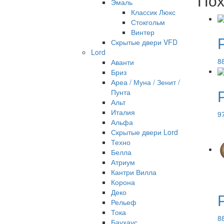
Пох
Эмаль
Классик Люкс
Стокгольм
Винтер
Скрытые двери VFD
Lord
8
Аванти
Бриз
Ареа / Муна / Зенит /
Пунта
Альт
Италия
9
Альфа
Скрытые двери Lord
Техно
Белла
Атриум
Кантри Вилла
Корона
Деко
Рельеф
Тока
8
Баухаус