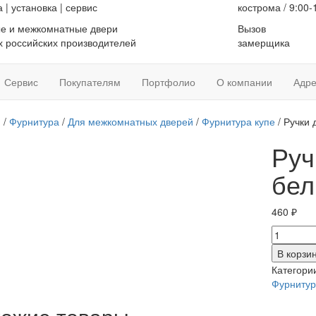
а
|
установка
|
сервис
кострома / 9:00-
е и межкомнатные двери
Вызов
 российских производителей
замерщика
Сервис
Покупателям
Портфолио
О компании
Адре
я
/
Фурнитура
/
Для межкомнатных дверей
/
Фурнитура купе
/ Ручки 
Руч
бел
460
₽
Количес
товара
В корзи
Ручки
Категори
для
Фурнитур
купе
дверей