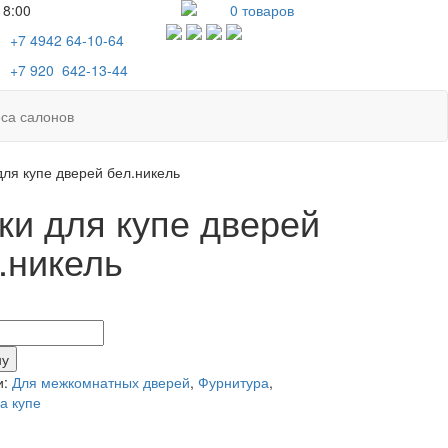
18:00
0
товаров
+7 4942
64-10-64
+7
920 642-13-44
са салонов
для купе дверей бел.никель
ки для купе дверей
.никель
тво
ну
и:
Для межкомнатных дверей
,
Фурнитура
,
а купе