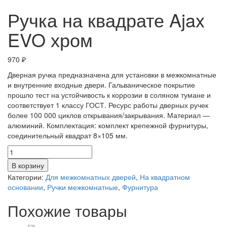
Ручка на квадрате Ajax
EVO хром
970
₽
Дверная ручка предназначена для установки в межкомнатные
и внутренние входные двери. Гальваническое покрытие
прошло тест на устойчивость к коррозии в соляном тумане и
соответствует 1 классу ГОСТ. Ресурс работы дверных ручек
более 100 000 циклов открывания/закрывания. Материал —
алюминий. Комплектация: комплект крепежной фурнитуры,
соединительный квадрат 8×105 мм.
Количество
товара
В корзину
Ручка
Категории:
Для межкомнатных дверей
,
На квадратном
на
основании
,
Ручки межкомнатные
,
Фурнитура
квадрате
Ajax
Похожие товары
EVO
хром