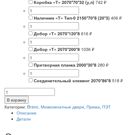
Коробка «Т» 2070*70*32 (у,п)
742 ₽
Наличник «Т» Тип-0 2150*70*8 (20*3)
406 ₽
Добор «Т» 2070*120*8
616 ₽
Добор «Т» 2070*200*8
1036 ₽
Притворная планка 2000*30*8
280 ₽
Соединительный элемент 2070*86*8
518 ₽
Количество
товара
В корзину
Прима-0
Категории:
Bravo
,
Межкомнатные двери
,
Прима
,
ПЭТ
Stormy
Описание
Silk
Детали