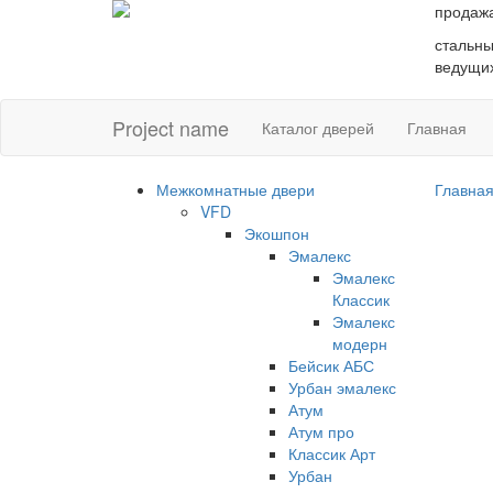
продаж
стальны
ведущих
Project name
Каталог дверей
Главная
Межкомнатные двери
Главна
VFD
Экошпон
Эмалекс
Эмалекс
Классик
Эмалекс
модерн
Бейсик АБС
Урбан эмалекс
Атум
Атум про
Классик Арт
Урбан