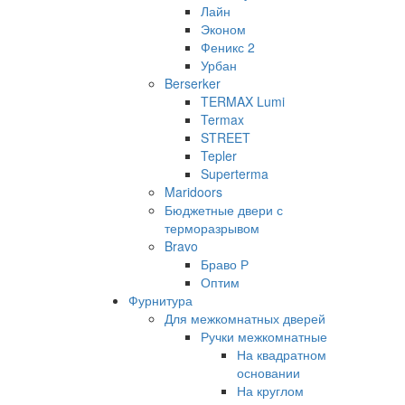
Лайн
Эконом
Феникс 2
Урбан
Berserker
TERMAX Lumi
Termax
STREET
Tepler
Superterma
Maridoors
Бюджетные двери с
терморазрывом
Bravo
Браво Р
Оптим
Фурнитура
Для межкомнатных дверей
Ручки межкомнатные
На квадратном
основании
На круглом