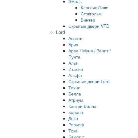
Эмаль
Классик Люкс
Стокгольм
Винтер
Скрытые двери VFD
Lord
Аванти
Бриз
Ареа / Муна / Зенит /
Пунта
Альт
Италия
Альфа
Скрытые двери Lord
Техно
Белла
Атриум
Кантри Вилла
Корона
Деко
Рельеф
Тока
Баухаус