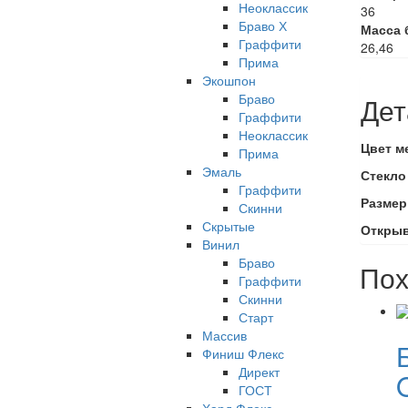
Неоклассик
36
Браво Х
Масса б
Граффити
26,46
Прима
Экошпон
Браво
Дет
Граффити
Неоклассик
Цвет м
Прима
Эмаль
Стекло
Граффити
Размер
Скинни
Скрытые
Откры
Винил
Браво
Пох
Граффити
Скинни
Старт
Массив
Финиш Флекс
Директ
O
ГОСТ