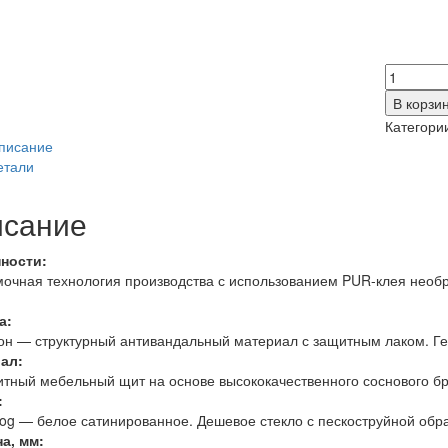
Количес
товара
В корзи
Браво-3
Категори
Melinga
писание
/
етали
Magic
Fog
сание
ности:
очная технология производства с использованием PUR-клея необ
а:
он — структурный антивандальный материал с защитным лаком. Г
ал:
тный мебельный щит на основе высококачественного соснового бр
:
og — белое сатинированное. Дешевое стекло с пескоструйной обра
а, мм: