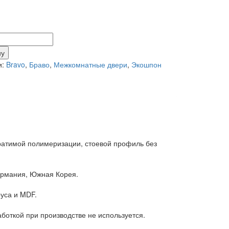
тво
ну
0Wenge
и:
Bravo
,
Браво
,
Межкомнатные двери
,
Экошпон
ратимой полимеризации, стоевой профиль без
ермания, Южная Корея.
уса и MDF.
боткой при производстве не используется.