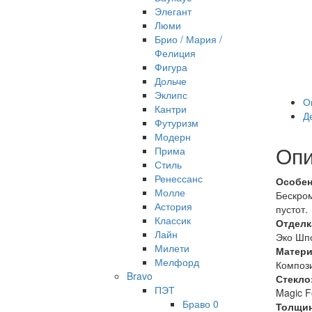
Элегант
Люми
Брио / Мария /
Фелиция
Фигура
Дольче
Эклипс
О
Кантри
Д
Футуризм
Модерн
Опи
Прима
Стиль
Ренессанс
Особен
Молле
Бескром
Астория
пустот.
Классик
Отделк
Лайн
Эко Шп
Милети
Матери
Мелфорд
Компози
Bravo
Стекло
ПЭТ
Magic F
Браво 0
Толщин