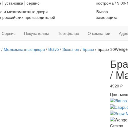
а
|
установка
|
сервис
кострома / 9:00-
е и межкомнатные двери
Вызов
 российских производителей
замерщика
Сервис
Покупателям
Портфолио
О компании
Адре
я
/
Межкомнатные двери
/
Bravo
/
Экошпон
/
Браво
/ Браво-30Wenge 
Бра
/ M
4920
₽
Цвет меж
Стекло