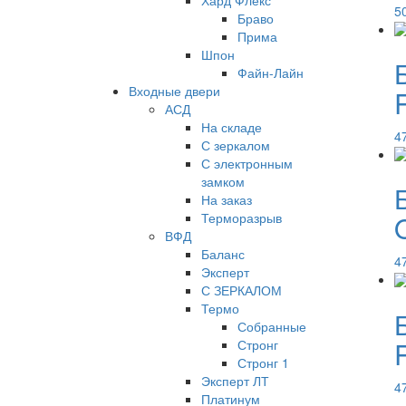
Хард Флекс
5
Браво
Прима
Шпон
Файн-Лайн
Входные двери
R
АСД
На складе
4
С зеркалом
С электронным
замком
На заказ
Терморазрыв
ВФД
Баланс
4
Эксперт
С ЗЕРКАЛОМ
Термо
Собранные
R
Стронг
Стронг 1
Эксперт ЛТ
4
Платинум