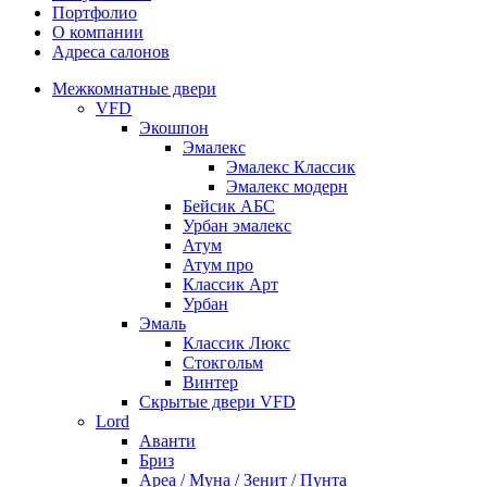
Портфолио
О компании
Адреса салонов
Межкомнатные двери
VFD
Экошпон
Эмалекс
Эмалекс Классик
Эмалекс модерн
Бейсик АБС
Урбан эмалекс
Атум
Атум про
Классик Арт
Урбан
Эмаль
Классик Люкс
Стокгольм
Винтер
Скрытые двери VFD
Lord
Аванти
Бриз
Ареа / Муна / Зенит / Пунта