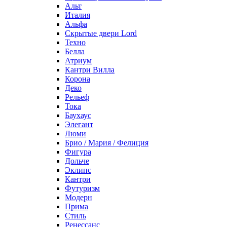
Альт
Италия
Альфа
Скрытые двери Lord
Техно
Белла
Атриум
Кантри Вилла
Корона
Деко
Рельеф
Тока
Баухаус
Элегант
Люми
Брио / Мария / Фелиция
Фигура
Дольче
Эклипс
Кантри
Футуризм
Модерн
Прима
Стиль
Ренессанс