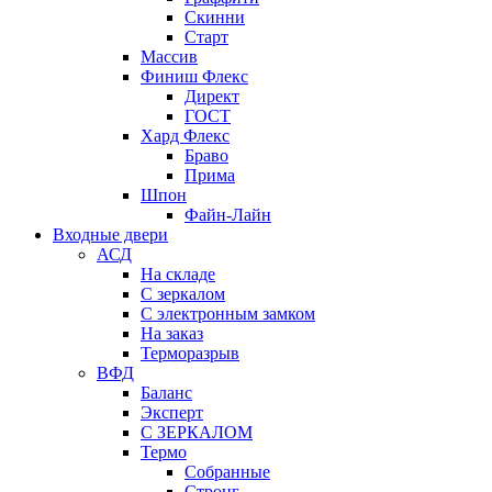
Скинни
Старт
Массив
Финиш Флекс
Директ
ГОСТ
Хард Флекс
Браво
Прима
Шпон
Файн-Лайн
Входные двери
АСД
На складе
С зеркалом
С электронным замком
На заказ
Терморазрыв
ВФД
Баланс
Эксперт
С ЗЕРКАЛОМ
Термо
Собранные
Стронг