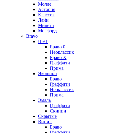
Молле
Астория
Классик
Лайн
Милети
Мелфорд
Bravo
ПЭТ
Браво 0
Неоклассик
Браво Х
Граффити
Прима
Экошпон
Браво
Граффити
Неоклассик
Прима
Эмаль
Граффити
Скинни
Скрытые
Винил
Браво
Граффити