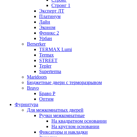
Стронг 1
Эксперт ЛТ
Платинум
Лайн
Эконом
Феникс 2
Урбан
Berserker
TERMAX Lumi
Termax
STREET
Tepler
Superterma
Maridoors
Бюджетные двери с терморазрывом
Bravo
Браво Р
Оптим
Фурнитура
Для межкомнатных дверей
Ручки межкомнатные
На квадратном основании
На круглом основании
Фиксаторы и накладки