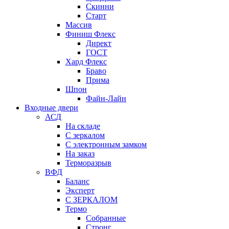
Скинни
Старт
Массив
Финиш Флекс
Директ
ГОСТ
Хард Флекс
Браво
Прима
Шпон
Файн-Лайн
Входные двери
АСД
На складе
С зеркалом
С электронным замком
На заказ
Терморазрыв
ВФД
Баланс
Эксперт
С ЗЕРКАЛОМ
Термо
Собранные
Стронг