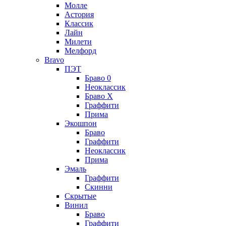
Молле
Астория
Классик
Лайн
Милети
Мелфорд
Bravo
ПЭТ
Браво 0
Неоклассик
Браво Х
Граффити
Прима
Экошпон
Браво
Граффити
Неоклассик
Прима
Эмаль
Граффити
Скинни
Скрытые
Винил
Браво
Граффити