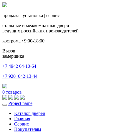
продажа
|
установка
|
сервис
стальные и межкомнатные двери
ведущих российских производителей
кострома / 9:00-18:00
Вызов
замерщика
+7 4942
64-10-64
+7
920 642-13-44
0
товаров
Project name
Toggle
navigation
Каталог дверей
Главная
Сервис
Покупателям