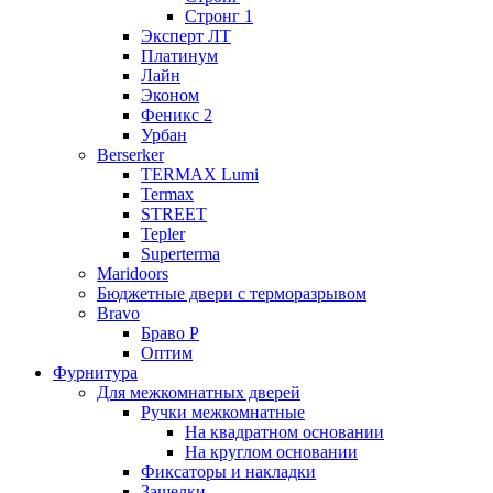
Стронг 1
Эксперт ЛТ
Платинум
Лайн
Эконом
Феникс 2
Урбан
Berserker
TERMAX Lumi
Termax
STREET
Tepler
Superterma
Maridoors
Бюджетные двери с терморазрывом
Bravo
Браво Р
Оптим
Фурнитура
Для межкомнатных дверей
Ручки межкомнатные
На квадратном основании
На круглом основании
Фиксаторы и накладки
Защелки