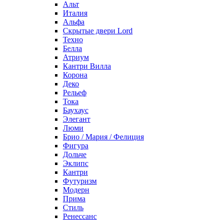
Альт
Италия
Альфа
Скрытые двери Lord
Техно
Белла
Атриум
Кантри Вилла
Корона
Деко
Рельеф
Тока
Баухаус
Элегант
Люми
Брио / Мария / Фелиция
Фигура
Дольче
Эклипс
Кантри
Футуризм
Модерн
Прима
Стиль
Ренессанс