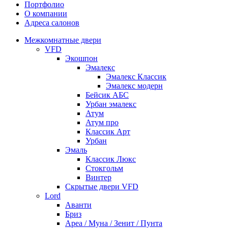
Портфолио
О компании
Адреса салонов
Межкомнатные двери
VFD
Экошпон
Эмалекс
Эмалекс Классик
Эмалекс модерн
Бейсик АБС
Урбан эмалекс
Атум
Атум про
Классик Арт
Урбан
Эмаль
Классик Люкс
Стокгольм
Винтер
Скрытые двери VFD
Lord
Аванти
Бриз
Ареа / Муна / Зенит / Пунта