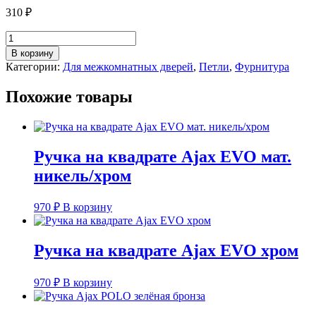
310
₽
Количество
товара
В корзину
Петля
Категории:
Для межкомнатных дверей
,
Петли
,
Фурнитура
без
врезки
Похожие товары
"бабочка"
универсальная
графит
Ручка на квадрате Ajax EVO мат.
никель/хром
970
₽
В корзину
Ручка на квадрате Ajax EVO хром
970
₽
В корзину