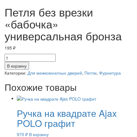
Петля без врезки
«бабочка»
универсальная бронза
195
₽
Количество
товара
В корзину
Петля
Категории:
Для межкомнатных дверей
,
Петли
,
Фурнитура
без
врезки
Похожие товары
"бабочка"
универсальная
бронза
Ручка на квадрате Ajax
POLO графит
970
₽
В корзину