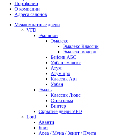
Портфолио
О компании
Адреса салонов
Межкомнатные двери
VFD
Экошпон
Эмалекс
Эмалекс Классик
Эмалекс модерн
Бейсик АБС
Урбан эмалекс
Атум
Атум про
Классик Арт
Урбан
Эмаль
Классик Люкс
Стокгольм
Винтер
Скрытые двери VFD
Lord
Аванти
Бриз
Ареа / Муна / Зенит / Пунта