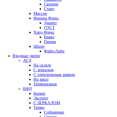
Скинни
Старт
Массив
Финиш Флекс
Директ
ГОСТ
Хард Флекс
Браво
Прима
Шпон
Файн-Лайн
Входные двери
АСД
На складе
С зеркалом
С электронным замком
На заказ
Терморазрыв
ВФД
Баланс
Эксперт
С ЗЕРКАЛОМ
Термо
Собранные
Стронг