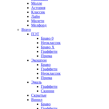
Молле
Астория
Классик
Лайн
Милети
Мелфорд
Bravo
ПЭТ
Браво 0
Неоклассик
Браво Х
Граффити
Прима
Экошпон
Браво
Граффити
Неоклассик
Прима
Эмаль
Граффити
Скинни
Скрытые
Винил
Браво
Граффити