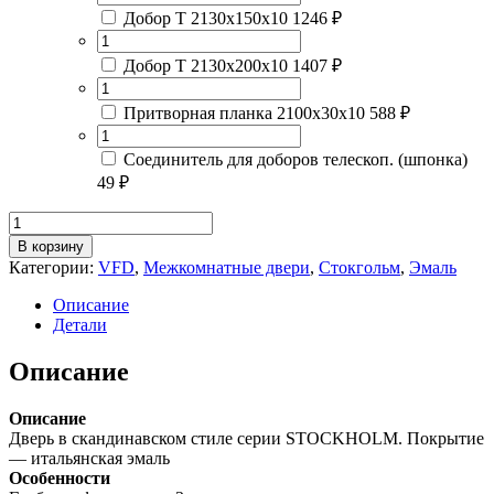
Добор Т 2130х150х10
1246 ₽
Добор Т 2130х200х10
1407 ₽
Притворная планка 2100х30х10
588 ₽
Соединитель для доборов телескоп. (шпонка)
49 ₽
Количество
товара
В корзину
NIUTA
Категории:
VFD
,
Межкомнатные двери
,
Стокгольм
,
Эмаль
ETTIVORY
/
Описание
WHITE
Детали
GLOSS
Описание
Описание
Дверь в скандинавском стиле серии STOCKHOLM. Покрытие
— итальянская эмаль
Особенности