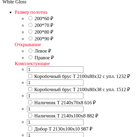
White Gloss
Размер полотна
200*60
₽
200*70
₽
200*80
₽
200*90
₽
Открывание
Левое
₽
Правое
₽
Комплектующие
Коробочный брус Т 2100х80х32 с упл.
1232 ₽
Коробочный брус Т 2100х80х38 с упл.
1512 ₽
Наличник Т 2140х70х8
616 ₽
Наличник Т 2140х100х8
882 ₽
Добор Т 2130х100х10
987 ₽