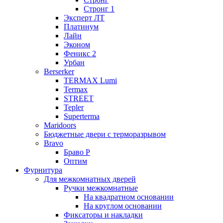
Стронг 1
Эксперт ЛТ
Платинум
Лайн
Эконом
Феникс 2
Урбан
Berserker
TERMAX Lumi
Termax
STREET
Tepler
Superterma
Maridoors
Бюджетные двери с терморазрывом
Bravo
Браво Р
Оптим
Фурнитура
Для межкомнатных дверей
Ручки межкомнатные
На квадратном основании
На круглом основании
Фиксаторы и накладки