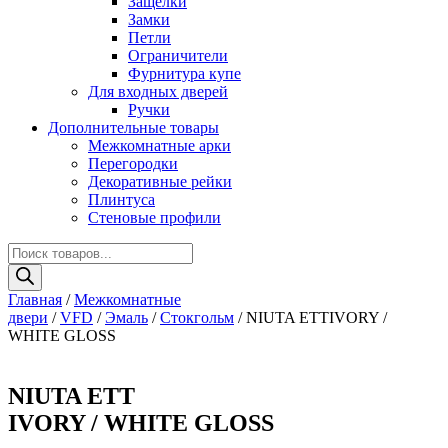
Защелки
Замки
Петли
Ограничители
Фурнитура купе
Для входных дверей
Ручки
Дополнительные товары
Межкомнатные арки
Перегородки
Декоративные рейки
Плинтуса
Стеновые профили
Поиск
товаров
Главная
/
Межкомнатные
двери
/
VFD
/
Эмаль
/
Стокгольм
/ NIUTA ETTIVORY /
WHITE GLOSS
NIUTA ETT
IVORY / WHITE GLOSS