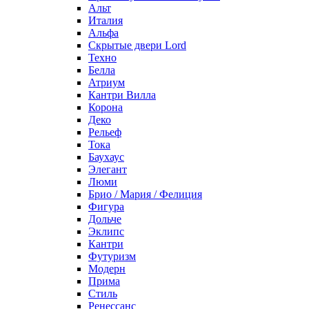
Альт
Италия
Альфа
Скрытые двери Lord
Техно
Белла
Атриум
Кантри Вилла
Корона
Деко
Рельеф
Тока
Баухаус
Элегант
Люми
Брио / Мария / Фелиция
Фигура
Дольче
Эклипс
Кантри
Футуризм
Модерн
Прима
Стиль
Ренессанс