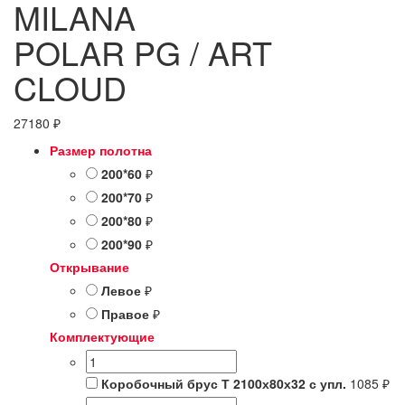
MILANA
POLAR PG / ART
CLOUD
27180
₽
Размер полотна
200*60
₽
200*70
₽
200*80
₽
200*90
₽
Открывание
Левое
₽
Правое
₽
Комплектующие
Коробочный брус Т 2100х80х32 с упл.
1085 ₽