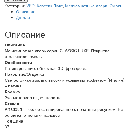
MILANAPOLAR
Категории:
VFD
,
Классик Люкс
,
Межкомнатные двери
,
Эмаль
PG
Описание
/
Детали
ART
CLOUD
Описание
Описание
Межкомнатная дверь серии CLASSIC LUXE. Покрытие —
итальянская эмаль
Особенности
Патинирование; объемная 3D-фрезеровка
Покрытие/Отделка
Светостойкая эмаль с высоким укрывным эффектом (Италия)
+ патина
Кромка
Эко-материал в цвет полотна
Стекло
Art Cloud — белое сатинированное с печатным рисунком. Не
остаются отпечатки пальцев
Толщина
37