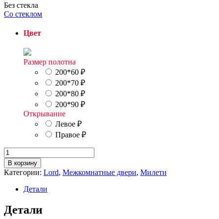
Без стекла
Со стеклом
Цвет
Размер полотна
200*60
₽
200*70
₽
200*80
₽
200*90
₽
Открывание
Левое
₽
Правое
₽
Количество
товара
В корзину
М4
Категории:
Lord
,
Межкомнатные двери
,
Милети
глухая
Детали
Детали