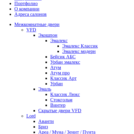
Портфолио
О компании
Адреса салонов
Межкомнатные двери
VFD
Экошпон
Эмалекс
Эмалекс Классик
Эмалекс модерн
Бейсик АБС
Урбан эмалекс
Атум
Атум про
Классик Арт
Урбан
Эмаль
Классик Люкс
Стокгольм
Винтер
Скрытые двери VFD
Lord
Аванти
Бриз
Ареа / Муна / Зенит / Пунта