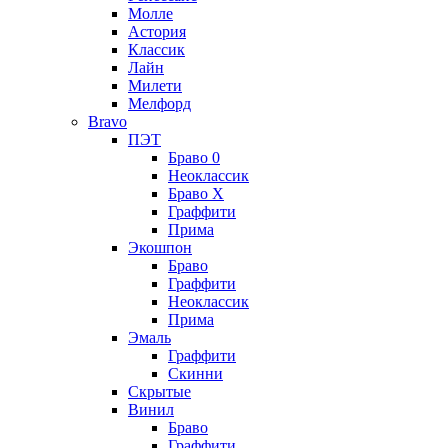
Молле
Астория
Классик
Лайн
Милети
Мелфорд
Bravo
ПЭТ
Браво 0
Неоклассик
Браво Х
Граффити
Прима
Экошпон
Браво
Граффити
Неоклассик
Прима
Эмаль
Граффити
Скинни
Скрытые
Винил
Браво
Граффити