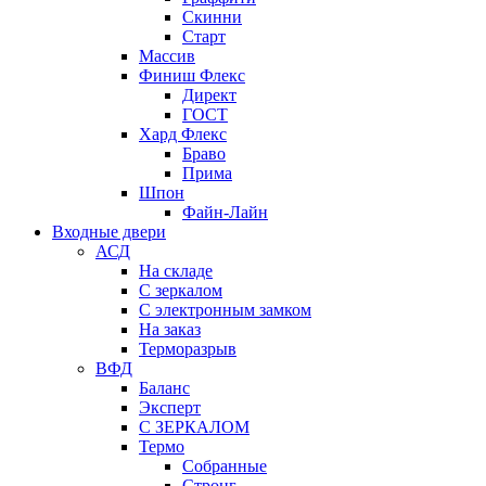
Скинни
Старт
Массив
Финиш Флекс
Директ
ГОСТ
Хард Флекс
Браво
Прима
Шпон
Файн-Лайн
Входные двери
АСД
На складе
С зеркалом
С электронным замком
На заказ
Терморазрыв
ВФД
Баланс
Эксперт
С ЗЕРКАЛОМ
Термо
Собранные
Стронг