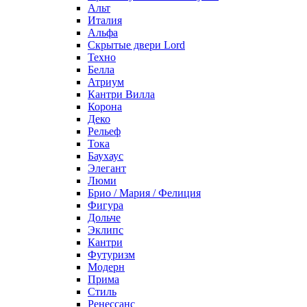
Альт
Италия
Альфа
Скрытые двери Lord
Техно
Белла
Атриум
Кантри Вилла
Корона
Деко
Рельеф
Тока
Баухаус
Элегант
Люми
Брио / Мария / Фелиция
Фигура
Дольче
Эклипс
Кантри
Футуризм
Модерн
Прима
Стиль
Ренессанс