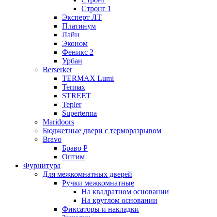
Стронг 1
Эксперт ЛТ
Платинум
Лайн
Эконом
Феникс 2
Урбан
Berserker
TERMAX Lumi
Termax
STREET
Tepler
Superterma
Maridoors
Бюджетные двери с терморазрывом
Bravo
Браво Р
Оптим
Фурнитура
Для межкомнатных дверей
Ручки межкомнатные
На квадратном основании
На круглом основании
Фиксаторы и накладки