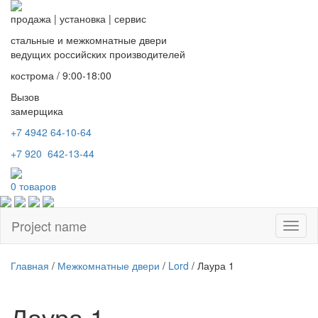
продажа
|
установка
|
сервис
стальные и межкомнатные двери
ведущих российских производителей
кострома / 9:00-18:00
Вызов
замерщика
+7 4942
64-10-64
+7
920 642-13-44
0
товаров
Project name
Toggl
naviga
Главная
/
Межкомнатные двери
/
Lord
/ Лаура 1
Лаура 1