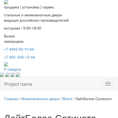
продажа
|
установка
|
сервис
стальные и межкомнатные двери
ведущих российских производителей
кострома / 9:00-18:00
Вызов
замерщика
+7 4942
64-10-64
+7
920 642-13-44
0
товаров
Project name
Toggl
naviga
Главная
/
Межкомнатные двери
/
Bravo
/ ЛайтБелое Сатинато
ЛайтБелое Сатинато