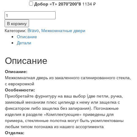
Добор «Т» 2070*200*8
1134 ₽
Количество
товара
В корзину
ЛайтБелое
Категории:
Bravo
,
Межкомнатные двери
Сатинато
Описание
Детали
Описание
Описание:
Межкомнатная дверь из закаленного сатинированного стекла,
с еврокромкой
Особенности:
Приобретайте фурнитуру на ваш выбор (две петли, ручка,
замковый механизм плюс цилиндр к нему или защелка с
фиксатором либо защелка без запирания). Погонажные
изделия в разделе «Комплектующие» приведены для
примера, стеклянные полотна могут быть укомплектованы
любым типом погонажа из нашего ассортимента
Отделка: