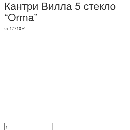
Кантри Вилла 5 стекло
“Orma”
от
17710
₽
Количество