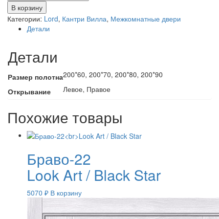
товара
В корзину
Кантри
Категории:
Lord
,
Кантри Вилла
,
Межкомнатные двери
Вилла
Детали
5
стекло
Детали
“Orma”
200*60, 200*70, 200*80, 200*90
Размер полотна
Левое, Правое
Открывание
Похожие товары
Браво-22
Look Art / Black Star
5070
₽
В корзину