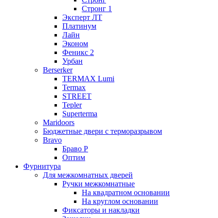
Стронг 1
Эксперт ЛТ
Платинум
Лайн
Эконом
Феникс 2
Урбан
Berserker
TERMAX Lumi
Termax
STREET
Tepler
Superterma
Maridoors
Бюджетные двери с терморазрывом
Bravo
Браво Р
Оптим
Фурнитура
Для межкомнатных дверей
Ручки межкомнатные
На квадратном основании
На круглом основании
Фиксаторы и накладки