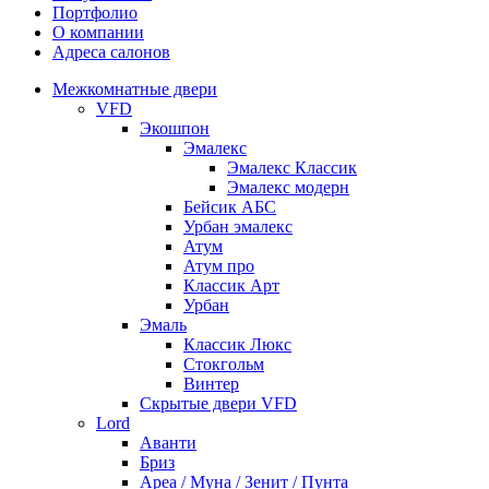
Портфолио
О компании
Адреса салонов
Межкомнатные двери
VFD
Экошпон
Эмалекс
Эмалекс Классик
Эмалекс модерн
Бейсик АБС
Урбан эмалекс
Атум
Атум про
Классик Арт
Урбан
Эмаль
Классик Люкс
Стокгольм
Винтер
Скрытые двери VFD
Lord
Аванти
Бриз
Ареа / Муна / Зенит / Пунта