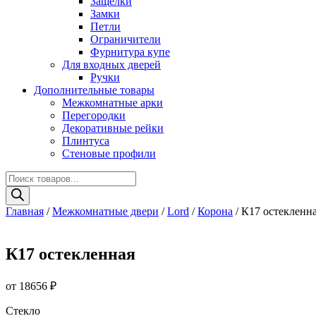
Защелки
Замки
Петли
Ограничители
Фурнитура купе
Для входных дверей
Ручки
Дополнительные товары
Межкомнатные арки
Перегородки
Декоративные рейки
Плинтуса
Стеновые профили
Поиск
товаров
Главная
/
Межкомнатные двери
/
Lord
/
Корона
/ К17 остекленн
К17 остекленная
от
18656
₽
Стекло