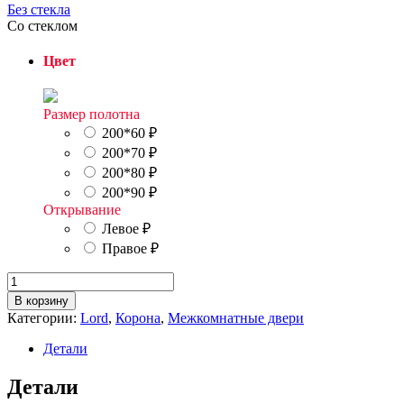
Без стекла
Со стеклом
Цвет
Размер полотна
200*60
₽
200*70
₽
200*80
₽
200*90
₽
Открывание
Левое
₽
Правое
₽
Количество
товара
В корзину
К17
Категории:
Lord
,
Корона
,
Межкомнатные двери
остекленная
Детали
Детали