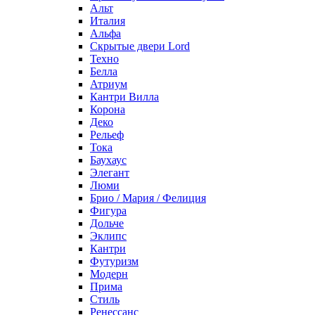
Альт
Италия
Альфа
Скрытые двери Lord
Техно
Белла
Атриум
Кантри Вилла
Корона
Деко
Рельеф
Тока
Баухаус
Элегант
Люми
Брио / Мария / Фелиция
Фигура
Дольче
Эклипс
Кантри
Футуризм
Модерн
Прима
Стиль
Ренессанс