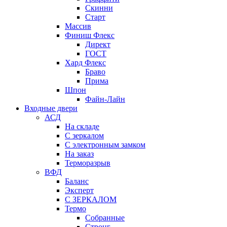
Скинни
Старт
Массив
Финиш Флекс
Директ
ГОСТ
Хард Флекс
Браво
Прима
Шпон
Файн-Лайн
Входные двери
АСД
На складе
С зеркалом
С электронным замком
На заказ
Терморазрыв
ВФД
Баланс
Эксперт
С ЗЕРКАЛОМ
Термо
Собранные
Стронг