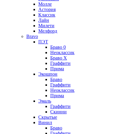
Молле
Астория
Классик
Лайн
Милети
Мелфорд
Bravo
ПЭТ
Браво 0
Неоклассик
Браво Х
Граффити
Прима
Экошпон
Браво
Граффити
Неоклассик
Прима
Эмаль
Граффити
Скинни
Скрытые
Винил
Браво
Граффити